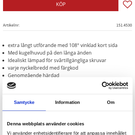
Lägg t
KÖP
Artikelnr
151.4530
extra långt utförande med 108° vinklad kort sida
Med kugelhuvud på den långa änden
Idealiskt lämpad för svårtillgängliga skruvar
varje nyckelbredd med färgkod
Genomgående härdad
Matt kromat
Speciellt-verktygsstål
i stabilt hopfällbart fäste
Samtycke
Information
Om
Denna webbplats använder cookies
Vi använder enhetsidentifierare för att anpassa innehållet