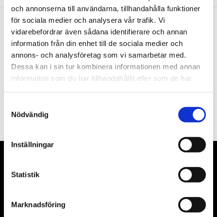
och annonserna till användarna, tillhandahålla funktioner
för sociala medier och analysera vår trafik. Vi
vidarebefordrar även sådana identifierare och annan
Nyhetsbrev
information från din enhet till de sociala medier och
annons- och analysföretag som vi samarbetar med.
Dessa kan i sin tur kombinera informationen med annan
information som du har tillhandahållit eller som de har
samlat in när du har använt deras tjänster.
PRENUMERERA
Samtyckesval
Dina personuppgifter behandlas i enlighet med vår
integritetspolicy
.
Nödvändig
Inställningar
VÅRA LEVERANTÖRER
Statistik
Våra främsta leverantörer är KS Tools verktyg, ATH billyftar
& däckmaskiner och Master luftmaskiner. Kontakta oss
Marknadsföring
gärna om vad som helst då vi gör vårt yttersta för att hjälpa