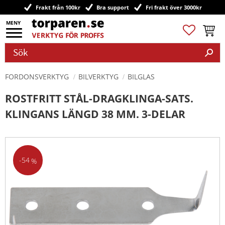
Frakt från 100kr
Bra support
Fri frakt över 3000kr
Meny
Favoriter
Kundv
FORDONSVERKTYG
BILVERKTYG
BILGLAS
ROSTFRITT STÅL-DRAGKLINGA-SATS.
KLINGANS LÄNGD 38 MM. 3-DELAR
54
%