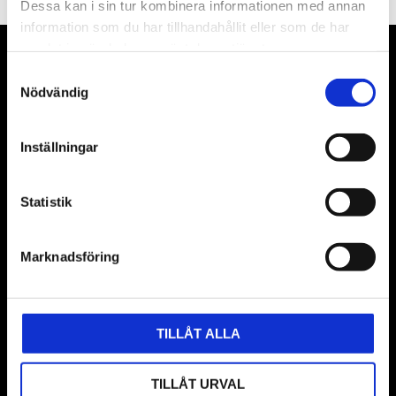
Dessa kan i sin tur kombinera informationen med annan
information som du har tillhandahållit eller som de har
samlat in när du har använt deras tjänster.
VÅRA LEVERANTÖRER
Samtyckesval
Nödvändig
Våra främsta leverantörer är KS Tools verktyg, ATH billyftar
& däckmaskiner och Master luftmaskiner. Kontakta oss
Inställningar
gärna om vad som helst då vi gör vårt yttersta för att hjälpa
kunden.
Statistik
Marknadsföring
TILLÅT ALLA
BUTIK
TILLÅT URVAL