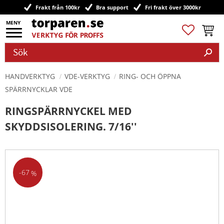
Frakt från 100kr
Bra support
Fri frakt över 3000kr
Meny
Favoriter
Kundv
HANDVERKTYG
VDE-VERKTYG
RING- OCH ÖPPNA
SPÄRRNYCKLAR VDE
RINGSPÄRRNYCKEL MED
SKYDDSISOLERING. 7/16''
67
%