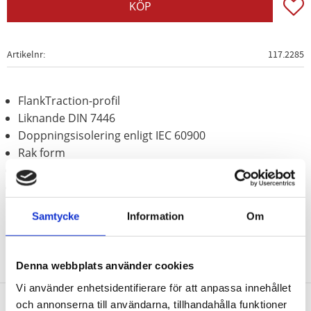
Lägg t
KÖP
Artikelnr
117.2285
FlankTraction-profil
Liknande DIN 7446
Doppningsisolering enligt IEC 60900
Rak form
exakt kuggad med 72 kuggar
Krom vanadium
Samtycke
Information
Om
Denna webbplats använder cookies
Vi använder enhetsidentifierare för att anpassa innehållet
och annonserna till användarna, tillhandahålla funktioner