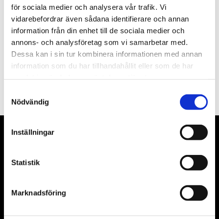
för sociala medier och analysera vår trafik. Vi
Nyhetsbrev
vidarebefordrar även sådana identifierare och annan
information från din enhet till de sociala medier och
annons- och analysföretag som vi samarbetar med.
Dessa kan i sin tur kombinera informationen med annan
information som du har tillhandahållit eller som de har
PRENUMERERA
samlat in när du har använt deras tjänster.
Dina personuppgifter behandlas i enlighet med vår
integritetspolicy
.
Samtyckesval
Nödvändig
Inställningar
VÅRA LEVERANTÖRER
Våra främsta leverantörer är KS Tools verktyg, ATH billyftar
Statistik
& däckmaskiner och Master luftmaskiner. Kontakta oss
gärna om vad som helst då vi gör vårt yttersta för att hjälpa
Marknadsföring
kunden.