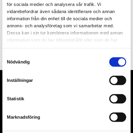
för sociala medier och analysera vår trafik. Vi
Nyhetsbrev
vidarebefordrar även sådana identifierare och annan
information från din enhet till de sociala medier och
annons- och analysföretag som vi samarbetar med.
Dessa kan i sin tur kombinera informationen med annan
information som du har tillhandahållit eller som de har
PRENUMERERA
samlat in när du har använt deras tjänster.
Dina personuppgifter behandlas i enlighet med vår
integritetspolicy
.
Samtyckesval
Nödvändig
Inställningar
VÅRA LEVERANTÖRER
Våra främsta leverantörer är KS Tools verktyg, ATH billyftar
Statistik
& däckmaskiner och Master luftmaskiner. Kontakta oss
gärna om vad som helst då vi gör vårt yttersta för att hjälpa
Marknadsföring
kunden.