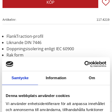
Lägg t
KÖP
Artikelnr
117.4219
FlankTraction-profil
Liknande DIN 7446
Doppningsisolering enligt IEC 60900
Rak form
exakt kuggad med 72 kuggar
Krom vanadium
Samtycke
Information
Om
Denna webbplats använder cookies
Vi använder enhetsidentifierare för att anpassa innehållet
och annonserna till användarna, tillhandahålla funktioner