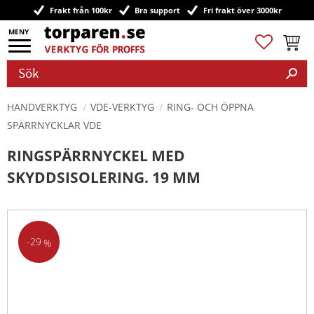
Frakt från 100kr
Bra support
Fri frakt över 3000kr
Meny
Favoriter
Kundv
HANDVERKTYG
VDE-VERKTYG
RING- OCH ÖPPNA
SPÄRRNYCKLAR VDE
RINGSPÄRRNYCKEL MED
SKYDDSISOLERING. 19 MM
29
%