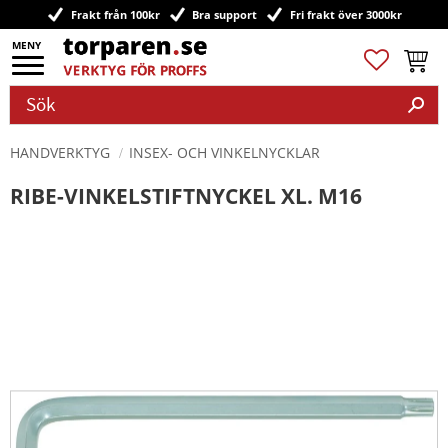
Frakt från 100kr
Bra support
Fri frakt över 3000kr
Meny
Favoriter
Kundv
HANDVERKTYG
INSEX- OCH VINKELNYCKLAR
RIBE-VINKELSTIFTNYCKEL XL. M16