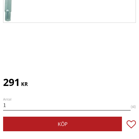
291
KR
Antal
st
Lägg t
KÖP