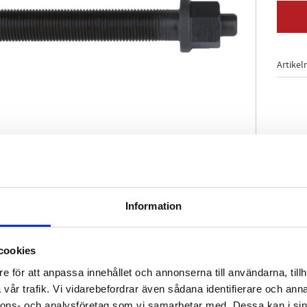
Artikel
Information
st spindel med induktivt härdad gänga
tygsstål
cookies
e för att anpassa innehållet och annonserna till användarna, tillh
vår trafik. Vi vidarebefordrar även sådana identifierare och anna
nnons- och analysföretag som vi samarbetar med. Dessa kan i sin