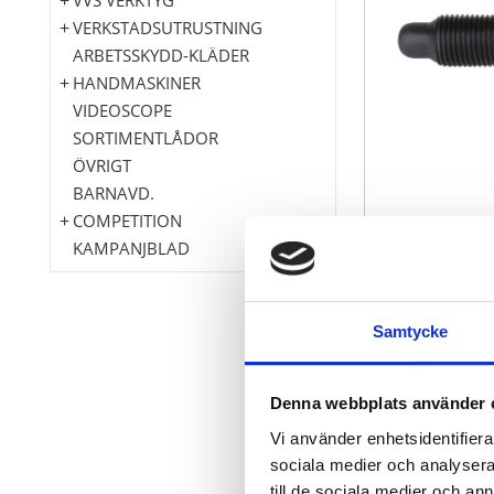
VERKSTADSUTRUSTNING
ARBETSSKYDD-KLÄDER
HANDMASKINER
VIDEOSCOPE
SORTIMENTLÅDOR
ÖVRIGT
BARNAVD.
COMPETITION
KAMPANJBLAD
Samtycke
Extremt robu
Speciellt-verk
Denna webbplats använder 
Vi använder enhetsidentifierar
sociala medier och analysera 
till de sociala medier och a