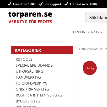
Frakt från 100kr
Bra support
Fri frakt över 3000kr
FORDONSVERKTYG
FORDONSVERKTY
KATEGORIER
KS TOOLS
SPECIAL ERBJUDANDE-
47
%
UTFÖRSÄLJNING
HANDVERKTYG
FORDONSVERKTYG
GNISTFRIA VERKTYG
ROSTFRIA & TITAN VERKTYG
BYGGVERKTYG
VVS VERKTYG