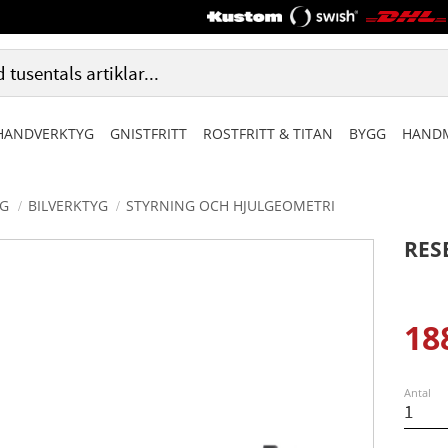
HANDVERKTYG
GNISTFRITT
ROSTFRITT & TITAN
BYGG
HANDM
G
BILVERKTYG
STYRNING OCH HJULGEOMETRI
RES
18
Ned
Antal