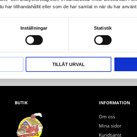
har tillhandahållit eller som de har samlat in när du har använt 
Inställningar
Statistik
Nyhetsbrev
PRENUMERERA
TILLÅT URVAL
Dina personuppgifter behandlas i enlighet med vår
integritetspolicy
.
BUTIK
INFORMATION
Om oss
Mina sidor
Kundtjänst