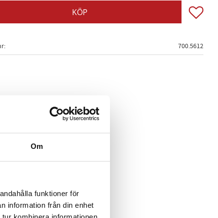
Lägg till
KÖP
nr
700.5612
Om
andahålla funktioner för
n information från din enhet
 tur kombinera informationen