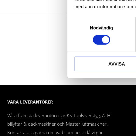
med annan information som du 
Samtyckesval
Nödvändig
AVVISA
VÅRA LEVERANTÖRER
Våra främsta leverantörer är KS Tools verktyg, ATH
billyftar & däckmaskiner och Master luftmaskiner.
Kontakta oss gärna om vad som helst då vi gör