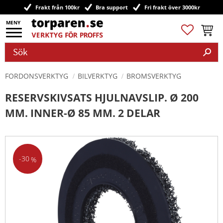
Frakt från 100kr
Bra support
Fri frakt över 3000kr
Meny
Favoriter
Kundv
FORDONSVERKTYG
BILVERKTYG
BROMSVERKTYG
RESERVSKIVSATS HJULNAVSLIP. Ø 200
MM. INNER-Ø 85 MM. 2 DELAR
30
%