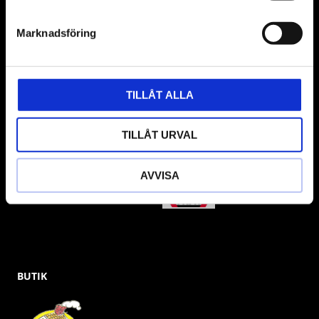
VÅRA LEVERANTÖRER
Marknadsföring
Våra främsta leverantörer är KS Tools verktyg, ATH billyftar
& däckmaskiner och Master luftmaskiner. Kontakta oss
TILLÅT ALLA
gärna om vad som helst då vi gör vårt yttersta för att hjälpa
kunden.
TILLÅT URVAL
AVVISA
BUTIK