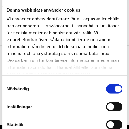
levereras utan slipskiva
Denna webbplats använder cookies
Vi använder enhetsidentifierare för att anpassa innehållet
och annonserna till användarna, tillhandahålla funktioner
för sociala medier och analysera vår trafik. Vi
vidarebefordrar även sådana identifierare och annan
information från din enhet till de sociala medier och
annons- och analysföretag som vi samarbetar med.
Dessa kan i sin tur kombinera informationen med annan
Nyhetsbrev
information som du har tillhandahållit eller som de har
samlat in när du har använt deras tjänster.
Samtyckesval
Nödvändig
PRENUMERERA
Inställningar
Dina personuppgifter behandlas i enlighet med vår
integritetspolicy
.
Statistik