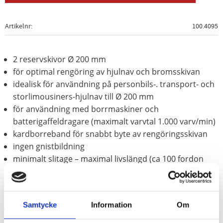
Artikelnr
100.4095
2 reservskivor Ø 200 mm
för optimal rengöring av hjulnav och bromsskivan
idealisk för användning på personbils-. transport- och
storlimousiners-hjulnav till Ø 200 mm
för användning med borrmaskiner och
batterigaffeldragare (maximalt varvtal 1.000 varv/min)
kardborreband för snabbt byte av rengöringsskivan
ingen gnistbildning
minimalt slitage – maximal livslängd (ca 100 fordon
per skiva)
förhindrar genom rena kontaktytor förfalskning av
hjulåtdragningsvridmomentet
Samtycke
Information
Om
minimale dammutveckling genom öppenporigt
slipmedel