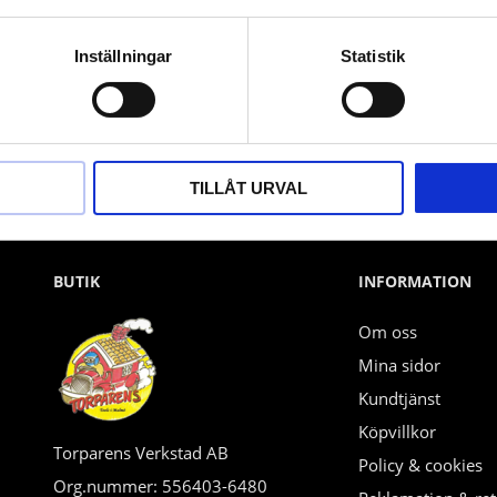
Nyhetsbrev
Inställningar
Statistik
PRENUMERERA
Dina personuppgifter behandlas i enlighet med vår
integritetspolicy
.
TILLÅT URVAL
BUTIK
INFORMATION
Om oss
Mina sidor
Kundtjänst
Köpvillkor
Torparens Verkstad AB
Policy & cookies
Org.nummer: 556403-6480