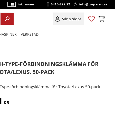
0410-222 22
info@torparen.se
inkl. moms
P
ri
s
Favoriter
Kundvag
Mina sidor
e
r
ASKINER
VERKSTAD
vi
s
a
s
H-TYPE-FÖRBINDNINGSKLÄMMA FÖR
OTA/LEXUS. 50-PACK
Type-förbindningsklämma för Toyota/Lexus 50-pack
1
KR