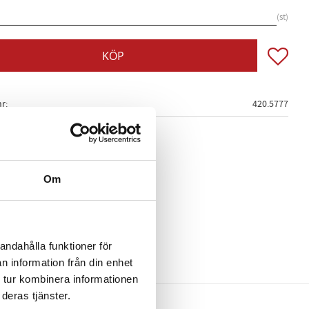
st
Lägg till
KÖP
nr
420.5777
Om
andahålla funktioner för
n information från din enhet
 tur kombinera informationen
deras tjänster.