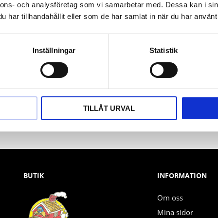
nnons- och analysföretag som vi samarbetar med. Dessa kan i sin
har tillhandahållit eller som de har samlat in när du har använt 
Inställningar
Statistik
Nyhetsbrev
PRENUMERERA
TILLÅT URVAL
Dina personuppgifter behandlas i enlighet med vår
integritetspolicy
.
BUTIK
INFORMATION
Om oss
Mina sidor