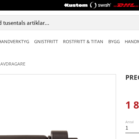
HANDVERKTYG
GNISTFRITT
ROSTFRITT & TITAN
BYGG
HANDM
AVDRAGARE
PRE
1 
Ned
Antal