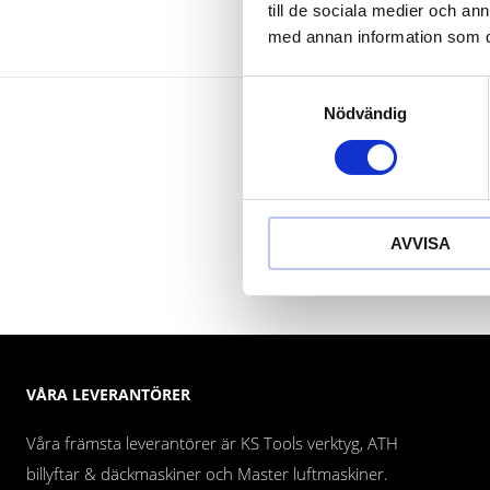
till de sociala medier och a
med annan information som du 
Samtyckesval
Nödvändig
AVVISA
VÅRA LEVERANTÖRER
Våra främsta leverantörer är KS Tools verktyg, ATH
billyftar & däckmaskiner och Master luftmaskiner.