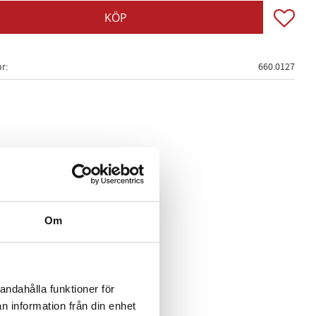
Lägg till
KÖP
nr
660.0127
Om
andahålla funktioner för
n information från din enhet