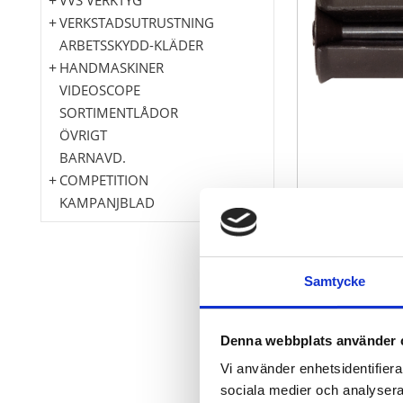
VERKSTADSUTRUSTNING
ARBETSSKYDD-KLÄDER
HANDMASKINER
VIDEOSCOPE
SORTIMENTLÅDOR
ÖVRIGT
BARNAVD.
COMPETITION
KAMPANJBLAD
Samtycke
slitsad axel
för tätt åtsi
Speciellt-verk
Denna webbplats använder 
Vi använder enhetsidentifierar
sociala medier och analysera 