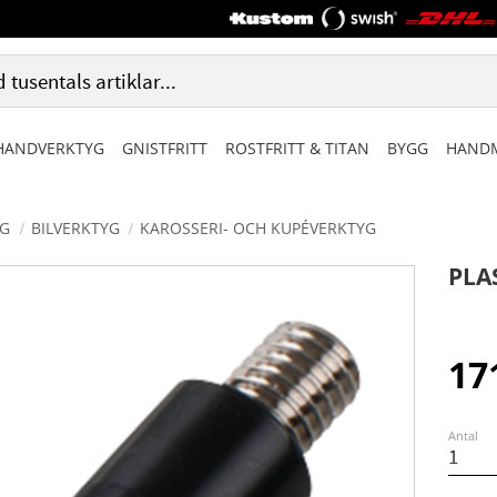
HANDVERKTYG
GNISTFRITT
ROSTFRITT & TITAN
BYGG
HANDM
G
BILVERKTYG
KAROSSERI- OCH KUPÉVERKTYG
PLA
17
Antal