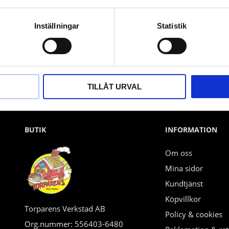
Nyhetsbrev
Inställningar
Statistik
PRENUMERERA
Dina personuppgifter behandlas i enlighet med vår
integritetspolicy
.
TILLÅT URVAL
BUTIK
INFORMATION
Om oss
Mina sidor
Kundtjänst
Köpvillkor
Torparens Verkstad AB
Policy & cookies
Org.nummer: 556403-6480