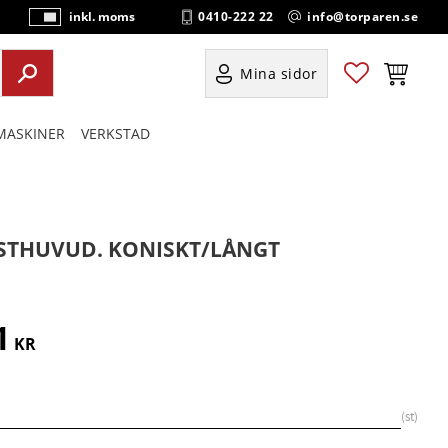
0410-222 22
info@torparen.se
inkl. moms
P
ri
s
Favoriter
Kundvag
Mina sidor
e
r
ASKINER
VERKSTAD
vi
s
a
s
STHUVUD. KONISKT/LÅNGT
1
KR
st