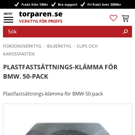
Frakt från 100kr
Bra support
Fri frakt över 3000kr
Meny
Favoriter
Kundv
FORDONSVERKTYG
BILVERKTYG
CLIPS OCH
KAROSSFÄSTEN
PLASTFASTSÄTTNINGS-KLÄMMA FÖR
BMW. 50-PACK
Plastfastsättnings-klämma för BMW 50-pack