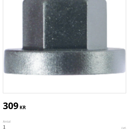
309
KR
Antal
st