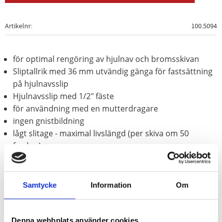
Artikelnr
100.5094
för optimal rengöring av hjulnav och bromsskivan
Sliptallrik med 36 mm utvändig gänga för fastsättning
på hjulnavsslip
Hjulnavsslip med 1/2" fäste
för användning med en mutterdragare
ingen gnistbildning
lågt slitage - maximal livslängd (per skiva om 50
fordon)
förhindrar genom rena kontaktytor förfalskning av
hjulåtdragningsvridmomentet
minimale dammutveckling genom öppenporigt
Samtycke
Information
Om
slipmedel och koppformad slipskiva
Denna webbplats använder cookies