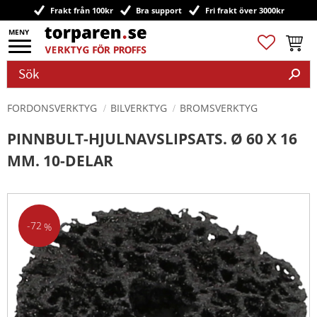
Frakt från 100kr
Bra support
Fri frakt över 3000kr
Meny
Favoriter
Kundv
FORDONSVERKTYG
BILVERKTYG
BROMSVERKTYG
PINNBULT-HJULNAVSLIPSATS. Ø 60 X 16
MM. 10-DELAR
72
%