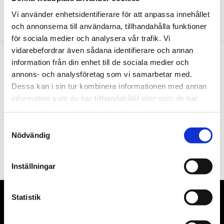
Vi använder enhetsidentifierare för att anpassa innehållet
och annonserna till användarna, tillhandahålla funktioner
för sociala medier och analysera vår trafik. Vi
vidarebefordrar även sådana identifierare och annan
information från din enhet till de sociala medier och
Nyhetsbrev
annons- och analysföretag som vi samarbetar med.
Dessa kan i sin tur kombinera informationen med annan
information som du har tillhandahållit eller som de har
samlat in när du har använt deras tjänster.
Samtyckesval
PRENUMERERA
Nödvändig
Dina personuppgifter behandlas i enlighet med vår
integritetspolicy
.
Inställningar
Statistik
VÅRA LEVERANTÖRER