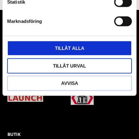
Statistik
Marknadsföring
VÅRA LEVERANTÖRER
Våra främsta leverantörer är KS Tools verktyg, ATH billyftar
& däckmaskiner och Master luftmaskiner. Kontakta oss
TILLÅT ALLA
gärna om vad som helst då vi gör vårt yttersta för att hjälpa
kunden.
TILLÅT URVAL
AVVISA
BUTIK