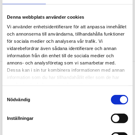
hjulåtdragningsvridmomentet
minimale dammutveckling genom öppenporigt
Denna webbplats använder cookies
slipmedel och koppformad slipskiva
Vi använder enhetsidentifierare för att anpassa innehållet
och annonserna till användarna, tillhandahålla funktioner
för sociala medier och analysera vår trafik. Vi
vidarebefordrar även sådana identifierare och annan
information från din enhet till de sociala medier och
annons- och analysföretag som vi samarbetar med.
Dessa kan i sin tur kombinera informationen med annan
information som du har tillhandahållit eller som de har
Nyhetsbrev
samlat in när du har använt deras tjänster.
Samtyckesval
Nödvändig
PRENUMERERA
Inställningar
Dina personuppgifter behandlas i enlighet med vår
integritetspolicy
.