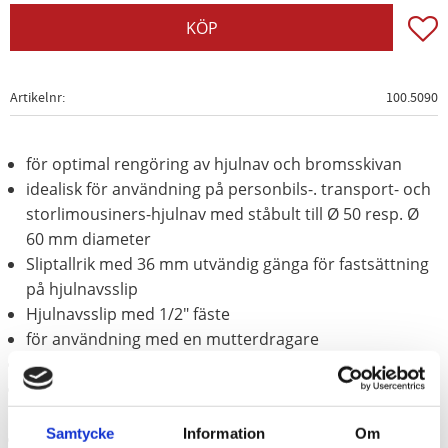
Lägg t
KÖP
Artikelnr
100.5090
för optimal rengöring av hjulnav och bromsskivan
idealisk för användning på personbils-. transport- och
storlimousiners-hjulnav med ståbult till Ø 50 resp. Ø
60 mm diameter
Sliptallrik med 36 mm utvändig gänga för fastsättning
på hjulnavsslip
Hjulnavsslip med 1/2" fäste
för användning med en mutterdragare
ingen gnistbildning
lågt slitage - maximal livslängd (per skiva om 50
fordon)
Samtycke
Information
Om
förhindrar genom rena kontaktytor förfalskning av