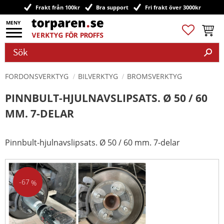
Frakt från 100kr
Bra support
Fri frakt över 3000kr
Meny
Favoriter
Kundv
FORDONSVERKTYG
BILVERKTYG
BROMSVERKTYG
PINNBULT-HJULNAVSLIPSATS. Ø 50 / 60
MM. 7-DELAR
Pinnbult-hjulnavslipsats. Ø 50 / 60 mm. 7-delar
67
%