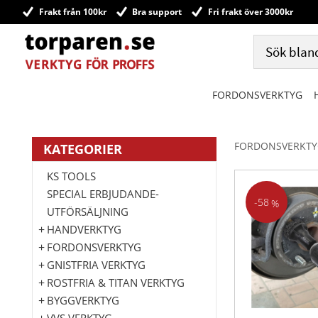
Frakt från 100kr
Bra support
Fri frakt över 3000kr
FORDONSVERKTYG
FORDONSVERKTY
KATEGORIER
KS TOOLS
SPECIAL ERBJUDANDE-
58
%
UTFÖRSÄLJNING
HANDVERKTYG
FORDONSVERKTYG
GNISTFRIA VERKTYG
ROSTFRIA & TITAN VERKTYG
BYGGVERKTYG
VVS VERKTYG