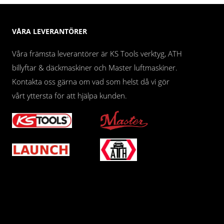
VÅRA LEVERANTÖRER
Våra främsta leverantörer är KS Tools verktyg, ATH
billyftar & däckmaskiner och Master luftmaskiner.
Kontakta oss gärna om vad som helst då vi gör
vårt yttersta för att hjälpa kunden.