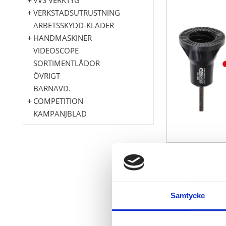
VERKSTADSUTRUSTNING
ARBETSSKYDD-KLÄDER
HANDMASKINER
VIDEOSCOPE
SORTIMENTLÅDOR
ÖVRIGT
BARNAVD.
COMPETITION
KAMPANJBLAD
för optimal r
idealisk för 
Sliptallrik m
Samtycke
kan användas
bajonettkoppl