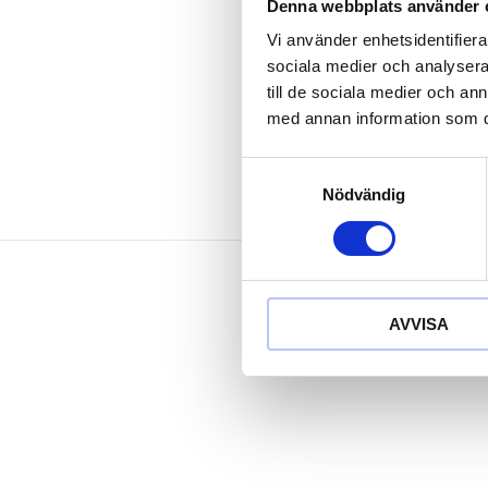
ingen gnistbi
Denna webbplats använder 
lågt slitage 
Vi använder enhetsidentifierar
förhindrar g
sociala medier och analysera 
minimale dam
till de sociala medier och a
med annan information som du 
Samtyckesval
Nödvändig
AVVISA