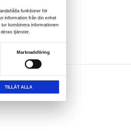
andahålla funktioner för
momentet
n information från din enhet
 slipskiva
 tur kombinera informationen
deras tjänster.
Marknadsföring
TILLÅT ALLA