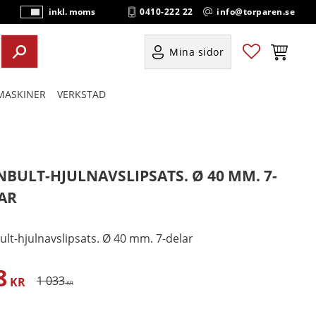
0410-222 22
info@torparen.se
inkl. moms
P
ri
s
Favoriter
Kundvag
Mina sidor
e
r
ASKINER
VERKSTAD
vi
s
a
s
NBULT-HJULNAVSLIPSATS. Ø 40 MM. 7-
AR
ult-hjulnavslipsats. Ø 40 mm. 7-delar
8
satt pris:
Ordinarie pris:
1 033
KR
KR