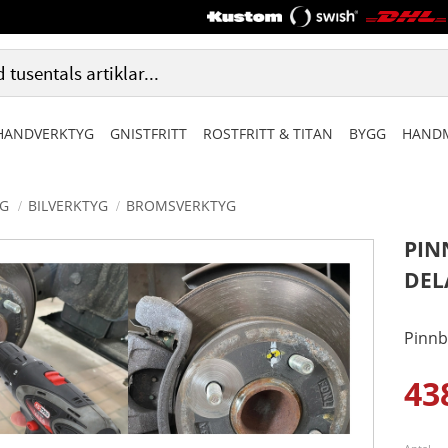
HANDVERKTYG
GNISTFRITT
ROSTFRITT & TITAN
BYGG
HANDM
G
BILVERKTYG
BROMSVERKTYG
PIN
DEL
Pinnb
43
Ned