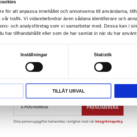
ldning
cookies
- maximal livslängd (per skiva om 50 fordon)
e för att anpassa innehållet och annonserna till användarna, tillh
enom rena kontaktytor förfalskning av hjulåtdragningsvrid
vår trafik. Vi vidarebefordrar även sådana identifierare och anna
mutveckling genom öppenporigt slipmedel och koppformad
nnons- och analysföretag som vi samarbetar med. Dessa kan i sin
har tillhandahållit eller som de har samlat in när du har använt 
Inställningar
Statistik
Nyhetsbrev
TILLÅT URVAL
PRENUMERERA
Dina personuppgifter behandlas i enlighet med vår
integritetspolicy
.