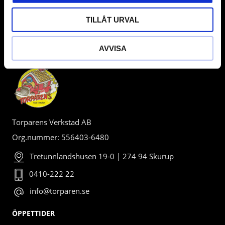
TILLÅT URVAL
BUTIK
AVVISA
Torparens Verkstad AB
Org.nummer: 556403-6480
Tretunnlandshusen 19-0 | 274 94 Skurup
0410-222 22
info@torparen.se
ÖPPETTIDER