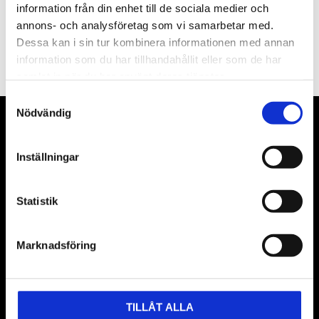
information från din enhet till de sociala medier och
annons- och analysföretag som vi samarbetar med.
PRENUMERERA
Dessa kan i sin tur kombinera informationen med annan
Dina personuppgifter behandlas i enlighet med vår
integritetspolicy
.
information som du har tillhandahållit eller som de har
samlat in när du har använt deras tjänster.
Samtyckesval
Nödvändig
VÅRA LEVERANTÖRER
Inställningar
Våra främsta leverantörer är KS Tools verktyg, ATH billyftar
& däckmaskiner och Master luftmaskiner. Kontakta oss
gärna om vad som helst då vi gör vårt yttersta för att hjälpa
Statistik
kunden.
Marknadsföring
TILLÅT ALLA