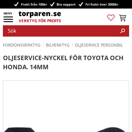
Frakt från 100kr
Bra support
Fri frakt över 3000kr
Meny
Favoriter
Kundv
FORDONSVERKTYG
BILVERKTYG
OLJESERVICE PERSONBIL
OLJESERVICE-NYCKEL FÖR TOYOTA OCH
HONDA. 14MM