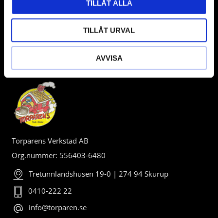
TILLÅT ALLA
TILLÅT URVAL
AVVISA
BUTIK
Torparens Verkstad AB
Org.nummer: 556403-6480
Tretunnlandshusen 19-0 | 274 94 Skurup
0410-222 22
info@torparen.se