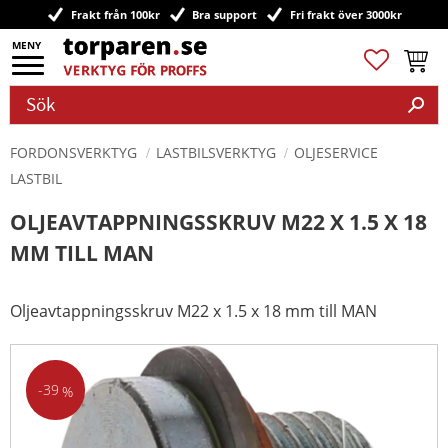
Frakt från 100kr
Bra support
Fri frakt över 3000kr
Meny
Favoriter
Kundv
FORDONSVERKTYG
LASTBILSVERKTYG
OLJESERVICE
LASTBIL
OLJEAVTAPPNINGSSKRUV M22 X 1.5 X 18
MM TILL MAN
Oljeavtappningsskruv M22 x 1.5 x 18 mm till MAN
39
%