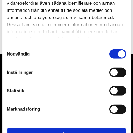
vidarebefordrar även sådana identifierare och annan
information från din enhet till de sociala medier och
annons- och analysföretag som vi samarbetar med.
Dessa kan i sin tur kombinera informationen med annan
PRENUMERERA
information som du har tillhandahållit eller som de har
Dina personuppgifter behandlas i enlighet med vår
integritetspolicy
.
samlat in när du har använt deras tjänster.
Samtyckesval
Nödvändig
VÅRA LEVERANTÖRER
Inställningar
Våra främsta leverantörer är KS Tools verktyg, ATH billyftar
& däckmaskiner och Master luftmaskiner. Kontakta oss
Statistik
gärna om vad som helst då vi gör vårt yttersta för att hjälpa
kunden.
Marknadsföring