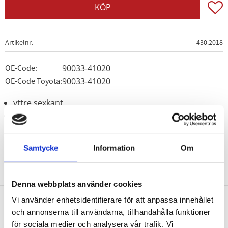
Lägg t
KÖP
Artikelnr
430.2018
90033-41020
OE-Code:
90033-41020
OE-Code Toyota:
yttre sexkant
utan packning
Samtycke
Information
Om
Denna webbplats använder cookies
Vi använder enhetsidentifierare för att anpassa innehållet
och annonserna till användarna, tillhandahålla funktioner
Nyhetsbrev
för sociala medier och analysera vår trafik. Vi