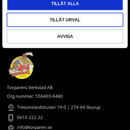
TILLÅT ALLA
TILLÅT URVAL
AVVISA
BUTIK
Torparens Verkstad AB
Org.nummer: 556403-6480
Tretunnlandshusen 19-0 | 274 94 Skurup
0410-222 22
info@torparen.se