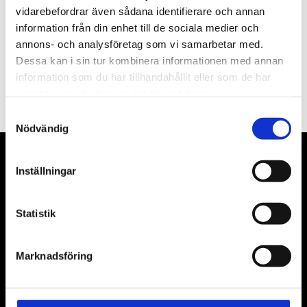
vidarebefordrar även sådana identifierare och annan
information från din enhet till de sociala medier och
annons- och analysföretag som vi samarbetar med.
Dessa kan i sin tur kombinera informationen med annan
PRENUMERERA
information som du har tillhandahållit eller som de har
Dina personuppgifter behandlas i enlighet med vår
integritetspolicy
.
samlat in när du har använt deras tjänster.
Samtyckesval
Nödvändig
VÅRA LEVERANTÖRER
Inställningar
Våra främsta leverantörer är KS Tools verktyg, ATH billyftar
Statistik
& däckmaskiner och Master luftmaskiner. Kontakta oss
gärna om vad som helst då vi gör vårt yttersta för att hjälpa
kunden.
Marknadsföring