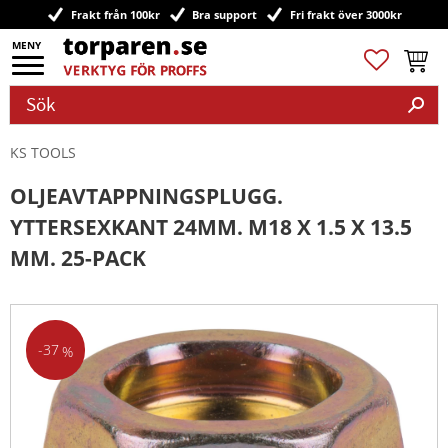
Frakt från 100kr
Bra support
Fri frakt över 3000kr
Meny
Favoriter
Kundv
KS TOOLS
OLJEAVTAPPNINGSPLUGG.
YTTERSEXKANT 24MM. M18 X 1.5 X 13.5
MM. 25-PACK
37
%