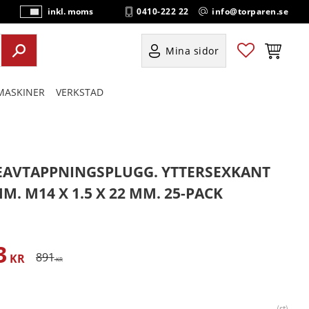
0410-222 22
info@torparen.se
inkl. moms
P
ri
s
Favoriter
Kundvag
Mina sidor
e
r
ASKINER
VERKSTAD
vi
s
a
s
EAVTAPPNINGSPLUGG. YTTERSEXKANT
MM. M14 X 1.5 X 22 MM. 25-PACK
3
satt pris:
Ordinarie pris:
891
KR
KR