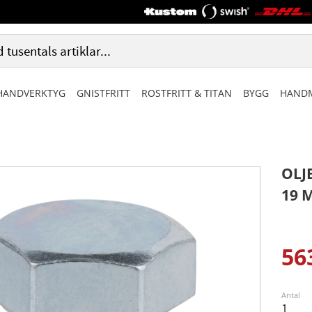
HANDVERKTYG
GNISTFRITT
ROSTFRITT & TITAN
BYGG
HANDM
OLJ
19 
56
Ned
Antal