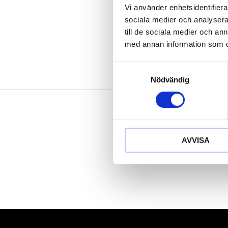
yttre sexkant
Vi använder enhetsidentifierar
utan packnin
sociala medier och analysera 
till de sociala medier och a
med annan information som du 
Samtyckesval
Nödvändig
AVVISA