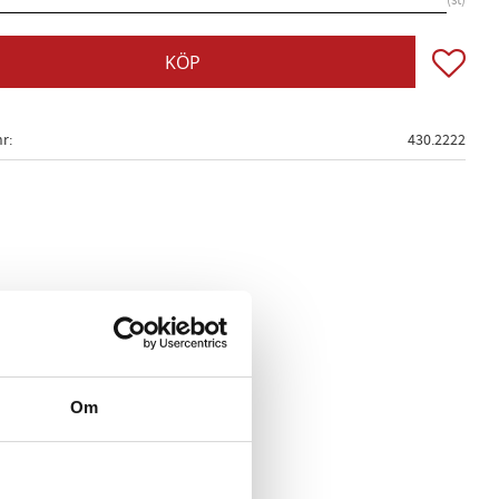
st
Lägg till
KÖP
nr
430.2222
Om