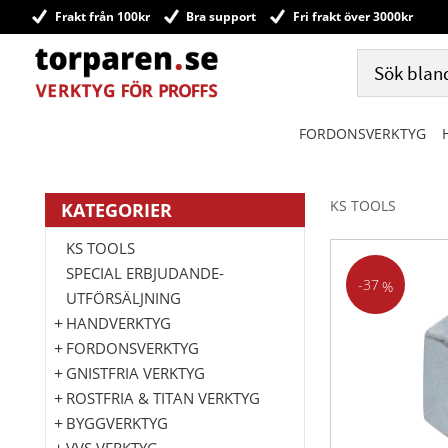
Frakt från 100kr
Bra support
Fri frakt över 3000kr
FORDONSVERKTYG
KS TOOLS
KATEGORIER
KS TOOLS
SPECIAL ERBJUDANDE-
37
%
UTFÖRSÄLJNING
HANDVERKTYG
FORDONSVERKTYG
GNISTFRIA VERKTYG
ROSTFRIA & TITAN VERKTYG
BYGGVERKTYG
VVS VERKTYG