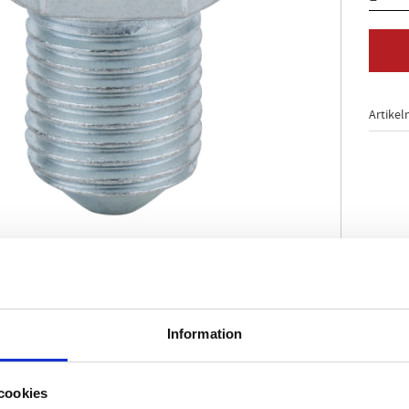
Artikel
N 902 889 01
N90288901
N90288901
Information
N90288901
N90288901
gen:
cookies