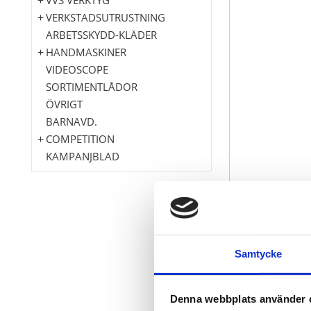
VERKSTADSUTRUSTNING
ARBETSSKYDD-KLÄDER
HANDMASKINER
VIDEOSCOPE
SORTIMENTLÅDOR
ÖVRIGT
BARNAVD.
COMPETITION
KAMPANJBLAD
OE-Code:
OE-Code Audi:
OE-Code Seat:
Samtycke
OE-Code Skoda:
OE-Code Volkswa
Denna webbplats använder 