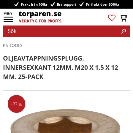
Frakt från 100kr
Bra support
Fri frakt över 3000kr
Meny
Favoriter
Kundv
KS TOOLS
OLJEAVTAPPNINGSPLUGG.
INNERSEXKANT 12MM. M20 X 1.5 X 12
MM. 25-PACK
37
%