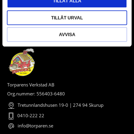
TILLÅT ALLA
TILLÅT URVAL
AVVISA
BUTIK
Torparens Verkstad AB
Org.nummer: 556403-6480
Tretunnlandshusen 19-0 | 274 94 Skurup
0410-222 22
info@torparen.se