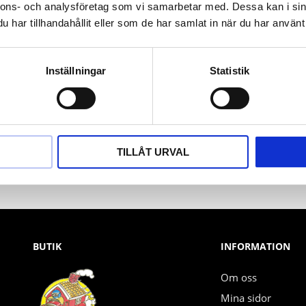
nnons- och analysföretag som vi samarbetar med. Dessa kan i sin
har tillhandahållit eller som de har samlat in när du har använt 
Inställningar
Statistik
Nyhetsbrev
PRENUMERERA
TILLÅT URVAL
Dina personuppgifter behandlas i enlighet med vår
integritetspolicy
.
BUTIK
INFORMATION
Om oss
Mina sidor