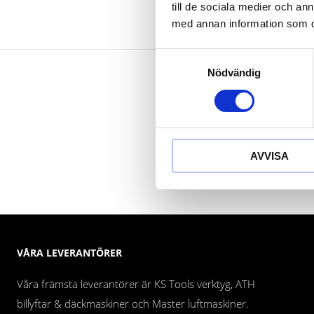
till de sociala medier och a
med annan information som du 
Samtyckesval
Nödvändig
AVVISA
VÅRA LEVERANTÖRER
Våra främsta leverantörer är KS Tools verktyg, ATH
billyftar & däckmaskiner och Master luftmaskiner.