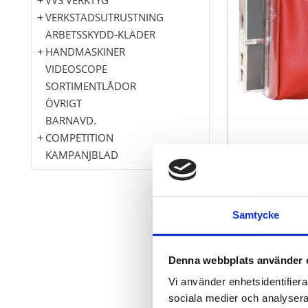
VERKSTADSUTRUSTNING
ARBETSSKYDD-KLÄDER
HANDMASKINER
VIDEOSCOPE
SORTIMENTLÅDOR
ÖVRIGT
BARNAVD.
COMPETITION
KAMPANJBLAD
Samtycke
med kontaktkn
för säkringa
för märkspänn
Denna webbplats använder 
Vi använder enhetsidentifierar
sociala medier och analysera 