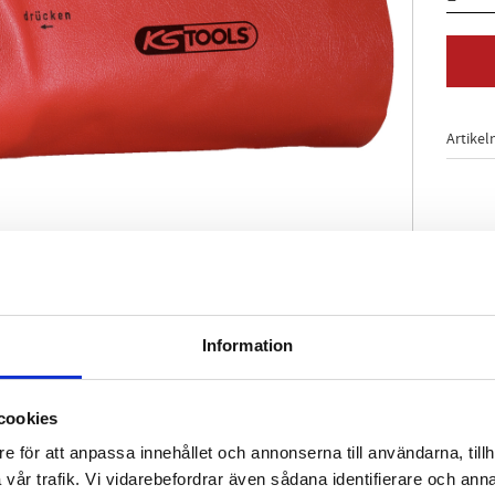
Artikel
Information
iv enligt DIN 43620 del 1 i storlekarna 00-3
r med låg- och högspänning
ing upp till 600V växelvström
cookies
e för att anpassa innehållet och annonserna till användarna, tillh
vår trafik. Vi vidarebefordrar även sådana identifierare och anna