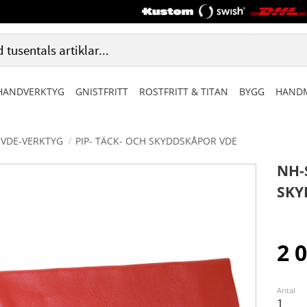
HANDVERKTYG
GNISTFRITT
ROSTFRITT & TITAN
BYGG
HANDM
VDE-VERKTYG
PIP- TÄCK- OCH SKYDDSKÅPOR VDE
NH-
SKY
2 
Antal