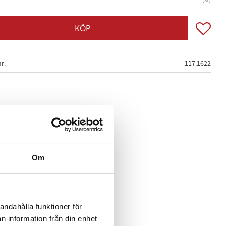
st
Lägg till
KÖP
nr
117.1622
Om
andahålla funktioner för
n information från din enhet