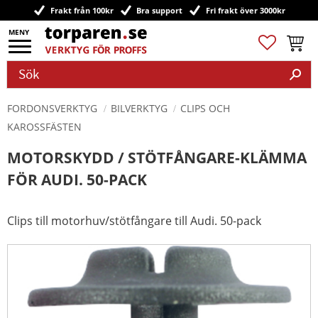
Frakt från 100kr
Bra support
Fri frakt över 3000kr
Meny
Favoriter
Kundv
FORDONSVERKTYG
BILVERKTYG
CLIPS OCH
KAROSSFÄSTEN
MOTORSKYDD / STÖTFÅNGARE-KLÄMMA
FÖR AUDI. 50-PACK
Clips till motorhuv/stötfångare till Audi. 50-pack