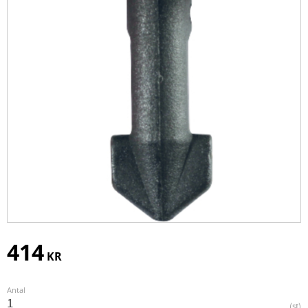
414
KR
Antal
st