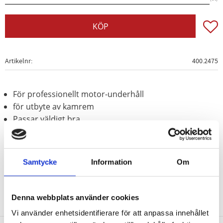
Lägg t
KÖP
Artikelnr
400.2475
För professionellt motor-underhåll
för utbyte av kamrem
Passar väldigt bra
Användningsområden: BMW Mini
med 16V-motorer (motorkod:
W16D)
Samtycke
Information
Om
Denna webbplats använder cookies
Vi använder enhetsidentifierare för att anpassa innehållet