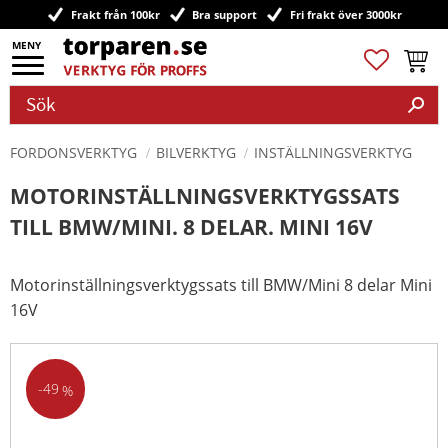
Frakt från 100kr
Bra support
Fri frakt över 3000kr
Meny
Favoriter
Kundv
FORDONSVERKTYG
BILVERKTYG
INSTÄLLNINGSVERKTYG
MOTORINSTÄLLNINGSVERKTYGSSATS
TILL BMW/MINI. 8 DELAR. MINI 16V
Motorinställningsverktygssats till BMW/Mini 8 delar Mini
16V
49
%