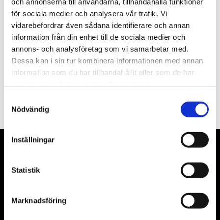
och annonserna till användarna, tillhandahålla funktioner
för sociala medier och analysera vår trafik. Vi
Nyhetsbrev
vidarebefordrar även sådana identifierare och annan
information från din enhet till de sociala medier och
annons- och analysföretag som vi samarbetar med.
Dessa kan i sin tur kombinera informationen med annan
information som du har tillhandahållit eller som de har
PRENUMERERA
samlat in när du har använt deras tjänster.
Samtyckesval
Dina personuppgifter behandlas i enlighet med vår
integritetspolicy
.
Nödvändig
Inställningar
VÅRA LEVERANTÖRER
Statistik
Våra främsta leverantörer är KS Tools verktyg, ATH billyftar
& däckmaskiner och Master luftmaskiner. Kontakta oss
Marknadsföring
gärna om vad som helst då vi gör vårt yttersta för att hjälpa
kunden.