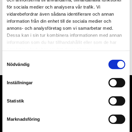
för sociala medier och analysera vår trafik. Vi
Nyhetsbrev
vidarebefordrar även sådana identifierare och annan
information från din enhet till de sociala medier och
annons- och analysföretag som vi samarbetar med.
Dessa kan i sin tur kombinera informationen med annan
information som du har tillhandahållit eller som de har
PRENUMERERA
samlat in när du har använt deras tjänster.
Dina personuppgifter behandlas i enlighet med vår
integritetspolicy
.
Samtyckesval
Nödvändig
Inställningar
VÅRA LEVERANTÖRER
Statistik
Våra främsta leverantörer är KS Tools verktyg, ATH billyftar
& däckmaskiner och Master luftmaskiner. Kontakta oss
gärna om vad som helst då vi gör vårt yttersta för att hjälpa
Marknadsföring
kunden.