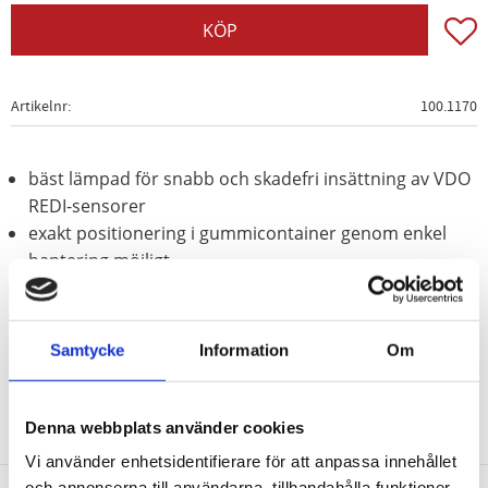
Lägg t
KÖP
Artikelnr
100.1170
bäst lämpad för snabb och skadefri insättning av VDO
REDI-sensorer
exakt positionering i gummicontainer genom enkel
hantering möjligt
för de 4 aktuella VDO REDI-sensorerna
Plast
Samtycke
Information
Om
Denna webbplats använder cookies
Vi använder enhetsidentifierare för att anpassa innehållet
och annonserna till användarna, tillhandahålla funktioner