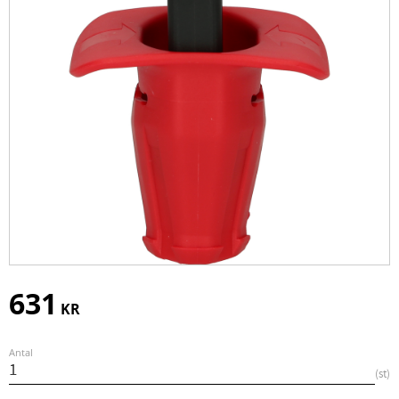
631
KR
Antal
st