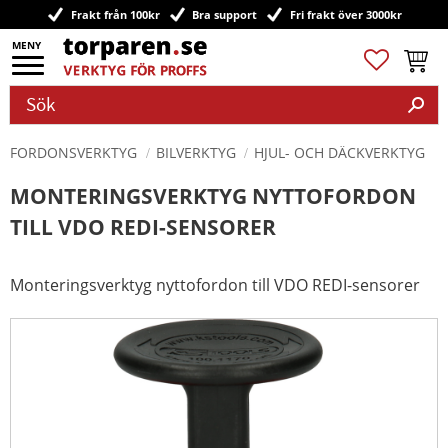
Frakt från 100kr
Bra support
Fri frakt över 3000kr
Meny
Favoriter
Kundv
FORDONSVERKTYG
BILVERKTYG
HJUL- OCH DÄCKVERKTYG
MONTERINGSVERKTYG NYTTOFORDON
TILL VDO REDI-SENSORER
Monteringsverktyg nyttofordon till VDO REDI-sensorer