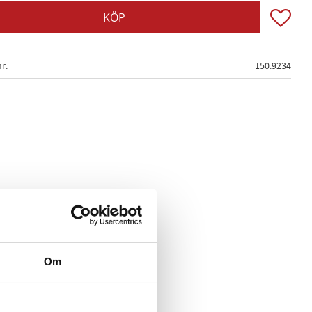
Lägg till
KÖP
nr
150.9234
Om
haltiga vätskor