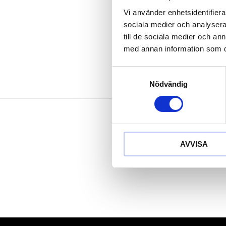
med skalinde
Vi använder enhetsidentifierar
Med praktisk
sociala medier och analysera 
Special-plast
till de sociala medier och a
med annan information som du 
Samtyckesval
Nödvändig
AVVISA