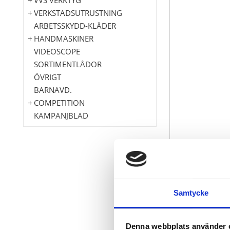
VERKSTADSUTRUSTNING
ARBETSSKYDD-KLÄDER
HANDMASKINER
VIDEOSCOPE
SORTIMENTLÅDOR
ÖVRIGT
BARNAVD.
COMPETITION
KAMPANJBLAD
mångsidiga a
flexibelt, tra
Samtycke
lämplig för o
krossäker
ståsäker
Denna webbplats använder 