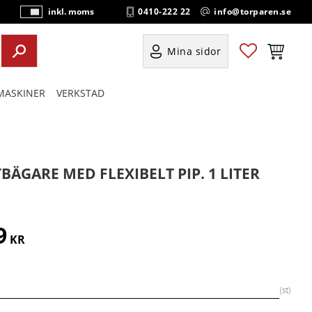
0410-222 22
info@torparen.se
inkl. moms
P
ri
s
Favoriter
Kundvag
Mina sidor
e
r
ASKINER
VERKSTAD
vi
s
a
s
BÄGARE MED FLEXIBELT PIP. 1 LITER
9
KR
st