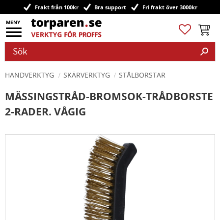
Frakt från 100kr
Bra support
Fri frakt över 3000kr
Meny
Favoriter
Kundv
HANDVERKTYG
SKÄRVERKTYG
STÅLBORSTAR
MÄSSINGSTRÅD-BROMSOK-TRÅDBORSTE
2-RADER. VÅGIG