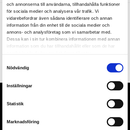
och annonserna till användarna, tillhandahålla funktioner
för sociala medier och analysera vår trafik. Vi
vidarebefordrar även sådana identifierare och annan
Nyhetsbrev
information från din enhet till de sociala medier och
annons- och analysföretag som vi samarbetar med.
Dessa kan i sin tur kombinera informationen med annan
information som du har tillhandahållit eller som de har
samlat in när du har använt deras tjänster.
PRENUMERERA
Samtyckesval
Dina personuppgifter behandlas i enlighet med vår
integritetspolicy
.
Nödvändig
Inställningar
VÅRA LEVERANTÖRER
Statistik
Våra främsta leverantörer är KS Tools verktyg, ATH billyftar
& däckmaskiner och Master luftmaskiner. Kontakta oss
Marknadsföring
gärna om vad som helst då vi gör vårt yttersta för att hjälpa