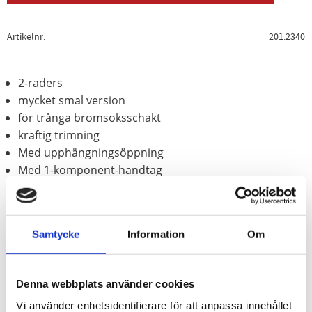
Artikelnr
201.2340
2-raders
mycket smal version
för trånga bromsoksschakt
kraftig trimning
Med upphängningsöppning
Med 1-komponent-handtag
för borttagning av hårt bromsdamm
för ytbearbetning av aluminiumbromsok
smidig mässingstråd
Samtycke
Information
Om
Denna webbplats använder cookies
Vi använder enhetsidentifierare för att anpassa innehållet