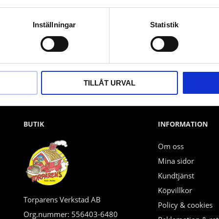
Nyhetsbrev
Inställningar
Statistik
PRENUMERERA
Dina personuppgifter behandlas i enlighet med vår
integritetspolicy
.
TILLÅT URVAL
BUTIK
INFORMATION
Om oss
Mina sidor
Kundtjänst
Köpvillkor
Torparens Verkstad AB
Policy & cookies
Org.nummer: 556403-6480