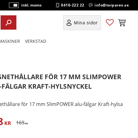
0410-222 22
info@torparen.se
inkl. moms
P
ri
s
Favoriter
Kundvag
Mina sidor
e
r
ASKINER
VERKSTAD
vi
s
a
s
NETHÅLLARE FÖR 17 MM SLIMPOWER
-FÄLGAR KRAFT-HYLSNYCKEL
thållare för 17 mm SlimPOWER alu-fälgar Kraft-hylsa
8
satt pris:
Ordinarie pris:
169
KR
KR