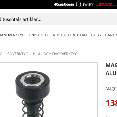
HANDVERKTYG
GNISTFRITT
ROSTFRITT & TITAN
BYGG
HANDM
G
BILVERKTYG
HJUL- OCH DÄCKVERKTYG
MAG
ALU
Magne
13
Ned