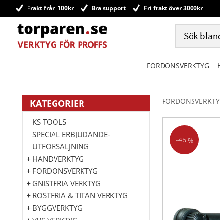
Frakt från 100kr
Bra support
Fri frakt över 3000kr
FORDONSVERKTYG
FORDONSVERKTY
KATEGORIER
KS TOOLS
SPECIAL ERBJUDANDE-
46
%
UTFÖRSÄLJNING
HANDVERKTYG
FORDONSVERKTYG
GNISTFRIA VERKTYG
ROSTFRIA & TITAN VERKTYG
BYGGVERKTYG
VVS VERKTYG