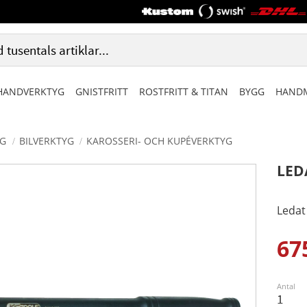
HANDVERKTYG
GNISTFRITT
ROSTFRITT & TITAN
BYGG
HANDM
G
BILVERKTYG
KAROSSERI- OCH KUPÉVERKTYG
LED
Ledat
67
Ned
Antal