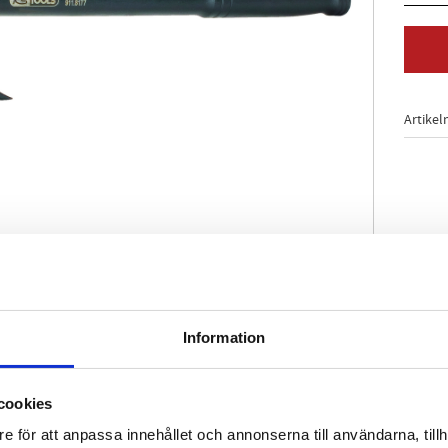
Artikel
sidig och robust spak
Information
an ställas in på många sätt
töverföring på mest trångt utrymme
ing även vid minimal arbetsspalt
cookies
tygsstål
e för att anpassa innehållet och annonserna till användarna, tillh