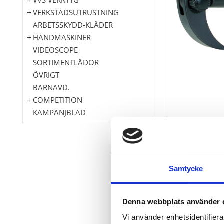
VERKSTADSUTRUSTNING
ARBETSSKYDD-KLÄDER
HANDMASKINER
VIDEOSCOPE
SORTIMENTLÅDOR
ÖVRIGT
BARNAVD.
COMPETITION
KAMPANJBLAD
särskilt mång
Samtycke
Rullhuvudet k
Maximal kraf
Optimal sättn
Denna webbplats använder 
Speciellt-verk
Vi använder enhetsidentifierar