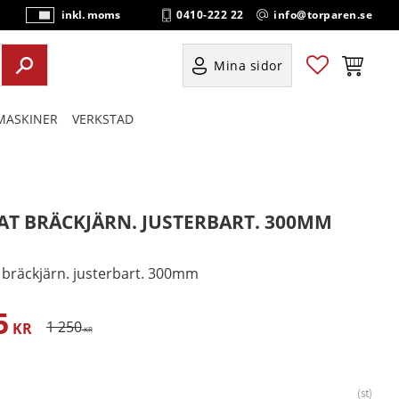
0410-222 22
info@torparen.se
inkl. moms
P
ri
s
Favoriter
Kundvag
Mina sidor
e
r
ASKINER
VERKSTAD
vi
s
a
s
AT BRÄCKJÄRN. JUSTERBART. 300MM
 bräckjärn. justerbart. 300mm
5
satt pris:
Ordinarie pris:
1 250
KR
KR
st