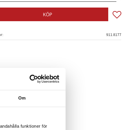
Lägg till
KÖP
nr
911.8177
Om
andahålla funktioner för