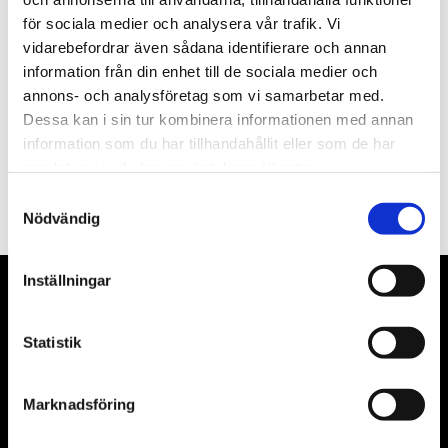
för sociala medier och analysera vår trafik. Vi
Nyhetsbrev
vidarebefordrar även sådana identifierare och annan
information från din enhet till de sociala medier och
annons- och analysföretag som vi samarbetar med.
Dessa kan i sin tur kombinera informationen med annan
information som du har tillhandahållit eller som de har
PRENUMERERA
samlat in när du har använt deras tjänster.
Dina personuppgifter behandlas i enlighet med vår
integritetspolicy
.
Samtyckesval
Nödvändig
Inställningar
VÅRA LEVERANTÖRER
Statistik
Våra främsta leverantörer är KS Tools verktyg, ATH billyftar
& däckmaskiner och Master luftmaskiner. Kontakta oss
gärna om vad som helst då vi gör vårt yttersta för att hjälpa
Marknadsföring
kunden.