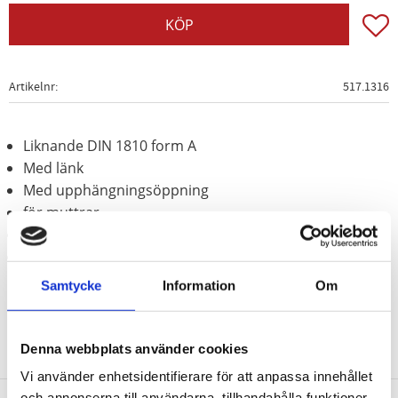
Lägg t
KÖP
Artikelnr
517.1316
Liknande DIN 1810 form A
Med länk
Med upphängningsöppning
för muttrar
Matt satinerat
Krom vanadium
Samtycke
Information
Om
Denna webbplats använder cookies
Vi använder enhetsidentifierare för att anpassa innehållet
och annonserna till användarna, tillhandahålla funktioner