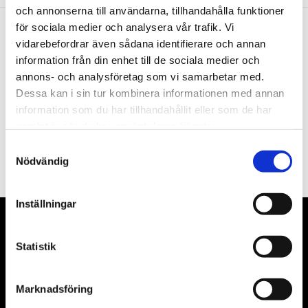
och annonserna till användarna, tillhandahålla funktioner
för sociala medier och analysera vår trafik. Vi
vidarebefordrar även sådana identifierare och annan
Nyhetsbrev
information från din enhet till de sociala medier och
annons- och analysföretag som vi samarbetar med.
Dessa kan i sin tur kombinera informationen med annan
information som du har tillhandahållit eller som de har
samlat in när du har använt deras tjänster.
PRENUMERERA
Samtyckesval
Dina personuppgifter behandlas i enlighet med vår
integritetspolicy
.
Nödvändig
Inställningar
VÅRA LEVERANTÖRER
Statistik
Våra främsta leverantörer är KS Tools verktyg, ATH billyftar
& däckmaskiner och Master luftmaskiner. Kontakta oss
Marknadsföring
gärna om vad som helst då vi gör vårt yttersta för att hjälpa