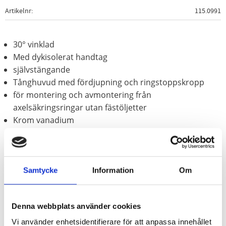
Artikelnr
115.0991
30° vinklad
Med dykisolerat handtag
självstängande
Tånghuvud med fördjupning och ringstoppskropp
för montering och avmontering från
axelsäkringsringar utan fästöljetter
Krom vanadium
Användningsområde:
för avmontering av yttre (hjulsidiga)
ledar vid utbyte av axelmanschett och / eller växelsimmerring.
t.ex. för
Audi
.
Fiat
.
Mitsubishi
.
Opel
och
Volkswagen
(Golf. T4)
Samtycke
Information
Om
Denna webbplats använder cookies
Vi använder enhetsidentifierare för att anpassa innehållet