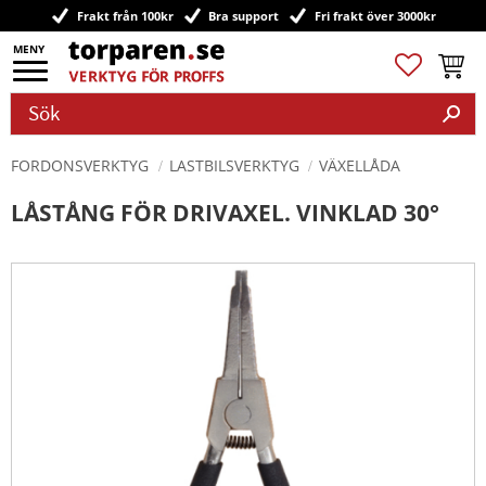
Frakt från 100kr
Bra support
Fri frakt över 3000kr
Meny
Favoriter
Kundv
FORDONSVERKTYG
LASTBILSVERKTYG
VÄXELLÅDA
LÅSTÅNG FÖR DRIVAXEL. VINKLAD 30°