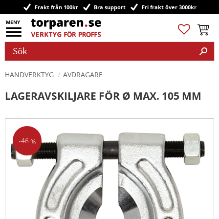
Frakt från 100kr
Bra support
Fri frakt över 3000kr
Meny
Favoriter
Kundv
HANDVERKTYG
AVDRAGARE
LAGERAVSKILJARE FÖR Ø MAX. 105 MM
46
%