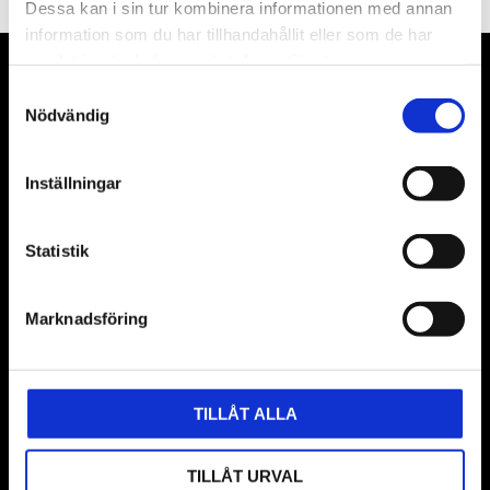
Dessa kan i sin tur kombinera informationen med annan
information som du har tillhandahållit eller som de har
samlat in när du har använt deras tjänster.
VÅRA LEVERANTÖRER
Samtyckesval
Nödvändig
Våra främsta leverantörer är KS Tools verktyg, ATH billyftar
& däckmaskiner och Master luftmaskiner. Kontakta oss
Inställningar
gärna om vad som helst då vi gör vårt yttersta för att hjälpa
kunden.
Statistik
Marknadsföring
TILLÅT ALLA
BUTIK
TILLÅT URVAL