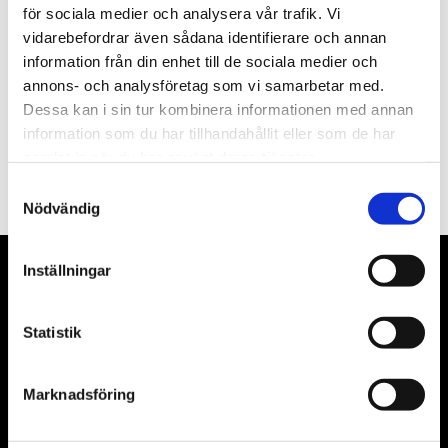
för sociala medier och analysera vår trafik. Vi
Nyhetsbrev
vidarebefordrar även sådana identifierare och annan
information från din enhet till de sociala medier och
annons- och analysföretag som vi samarbetar med.
Dessa kan i sin tur kombinera informationen med annan
information som du har tillhandahållit eller som de har
PRENUMERERA
samlat in när du har använt deras tjänster.
Dina personuppgifter behandlas i enlighet med vår
integritetspolicy
.
Samtyckesval
Nödvändig
Inställningar
VÅRA LEVERANTÖRER
Våra främsta leverantörer är KS Tools verktyg, ATH billyftar
Statistik
& däckmaskiner och Master luftmaskiner. Kontakta oss
gärna om vad som helst då vi gör vårt yttersta för att hjälpa
Marknadsföring
kunden.