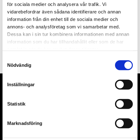
för sociala medier och analysera vår trafik. Vi
Nyhetsbrev
vidarebefordrar även sådana identifierare och annan
information från din enhet till de sociala medier och
annons- och analysföretag som vi samarbetar med.
Dessa kan i sin tur kombinera informationen med annan
information som du har tillhandahållit eller som de har
PRENUMERERA
samlat in när du har använt deras tjänster.
Dina personuppgifter behandlas i enlighet med vår
integritetspolicy
.
Samtyckesval
Nödvändig
Inställningar
VÅRA LEVERANTÖRER
Våra främsta leverantörer är KS Tools verktyg, ATH billyftar
Statistik
& däckmaskiner och Master luftmaskiner. Kontakta oss
gärna om vad som helst då vi gör vårt yttersta för att hjälpa
Marknadsföring
kunden.