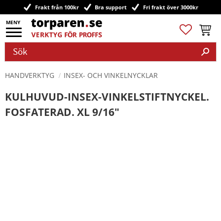
Frakt från 100kr
Bra support
Fri frakt över 3000kr
Meny
Favoriter
Kundv
HANDVERKTYG
INSEX- OCH VINKELNYCKLAR
KULHUVUD-INSEX-VINKELSTIFTNYCKEL.
FOSFATERAD. XL 9/16"