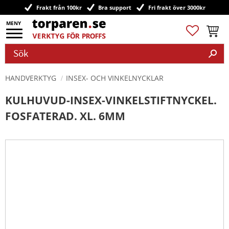
Frakt från 100kr
Bra support
Fri frakt över 3000kr
Meny
Favoriter
Kundv
HANDVERKTYG
INSEX- OCH VINKELNYCKLAR
KULHUVUD-INSEX-VINKELSTIFTNYCKEL.
FOSFATERAD. XL. 6MM