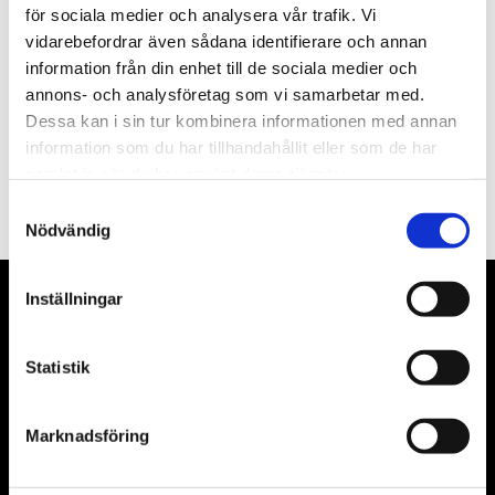
för sociala medier och analysera vår trafik. Vi
Nyhetsbrev
vidarebefordrar även sådana identifierare och annan
information från din enhet till de sociala medier och
annons- och analysföretag som vi samarbetar med.
Dessa kan i sin tur kombinera informationen med annan
information som du har tillhandahållit eller som de har
PRENUMERERA
samlat in när du har använt deras tjänster.
Dina personuppgifter behandlas i enlighet med vår
integritetspolicy
.
Samtyckesval
Nödvändig
Inställningar
VÅRA LEVERANTÖRER
Våra främsta leverantörer är KS Tools verktyg, ATH billyftar
Statistik
& däckmaskiner och Master luftmaskiner. Kontakta oss
gärna om vad som helst då vi gör vårt yttersta för att hjälpa
Marknadsföring
kunden.