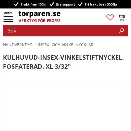
Frakt från 100kr
Bra support
Fri frakt över 3000kr
Meny
Favoriter
Kundv
HANDVERKTYG
INSEX- OCH VINKELNYCKLAR
KULHUVUD-INSEX-VINKELSTIFTNYCKEL.
FOSFATERAD. XL 3/32"