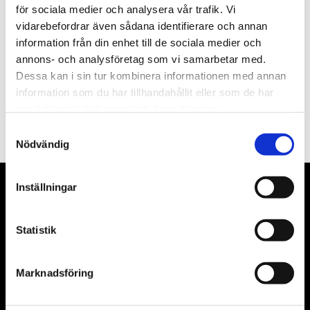
för sociala medier och analysera vår trafik. Vi
Nyhetsbrev
vidarebefordrar även sådana identifierare och annan
information från din enhet till de sociala medier och
annons- och analysföretag som vi samarbetar med.
Dessa kan i sin tur kombinera informationen med annan
information som du har tillhandahållit eller som de har
PRENUMERERA
samlat in när du har använt deras tjänster.
Dina personuppgifter behandlas i enlighet med vår
integritetspolicy
.
Samtyckesval
Nödvändig
Inställningar
VÅRA LEVERANTÖRER
Våra främsta leverantörer är KS Tools verktyg, ATH billyftar
Statistik
& däckmaskiner och Master luftmaskiner. Kontakta oss
gärna om vad som helst då vi gör vårt yttersta för att hjälpa
Marknadsföring
kunden.