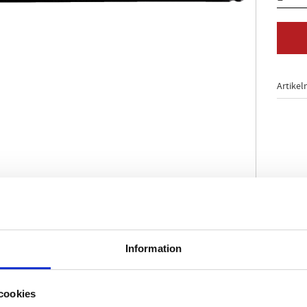
Artikel
nde
 ISO 2936
Information
ud på den långa änden
ad för svårtillgängliga skruvar
e härdad
cookies