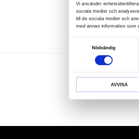
Behandlat me
Vi använder enhetsidentifierar
Speciellt-verk
sociala medier och analysera 
till de sociala medier och a
med annan information som du 
Samtyckesval
Nödvändig
AVVISA