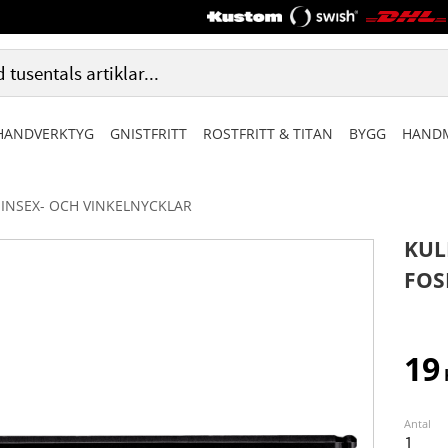
HANDVERKTYG
GNISTFRITT
ROSTFRITT & TITAN
BYGG
HANDM
INSEX- OCH VINKELNYCKLAR
KUL
FOS
19
Antal