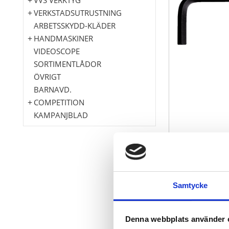
VERKSTADSUTRUSTNING
ARBETSSKYDD-KLÄDER
HANDMASKINER
VIDEOSCOPE
SORTIMENTLÅDOR
ÖVRIGT
BARNAVD.
COMPETITION
KAMPANJBLAD
Långt utföra
Liknande DIN
Samtycke
Med kugelhuv
Idealiskt lämp
Genomgåend
Denna webbplats använder 