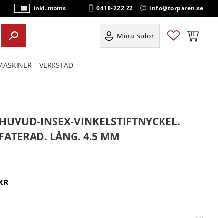
0410-222 22
info@torparen.se
inkl. moms
P
ri
s
Favoriter
Kundvag
Mina sidor
e
r
ASKINER
VERKSTAD
vi
s
a
s
HUVUD-INSEX-VINKELSTIFTNYCKEL.
FATERAD. LÅNG. 4.5 MM
KR