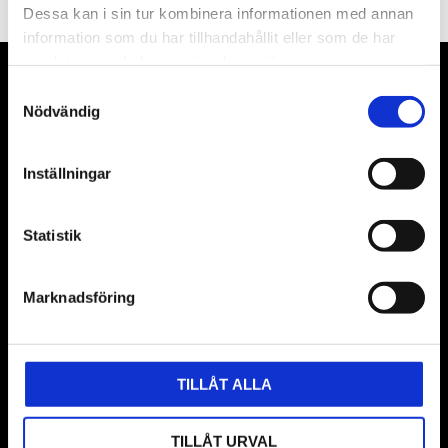
Dessa kan i sin tur kombinera informationen med annan
information som du har tillhandahållit eller som de har
samlat in när du har använt deras tjänster.
VÅRA LEVERANTÖRER
Samtyckesval
Nödvändig
Våra främsta leverantörer är KS Tools verktyg, ATH billyftar
& däckmaskiner och Master luftmaskiner. Kontakta oss
Inställningar
gärna om vad som helst då vi gör vårt yttersta för att hjälpa
kunden.
Statistik
Marknadsföring
TILLÅT ALLA
TILLÅT URVAL
BUTIK