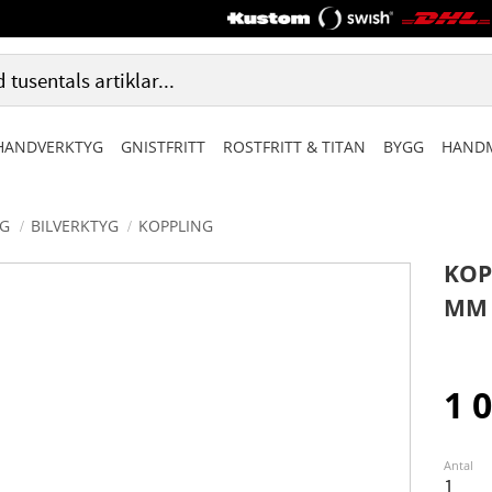
HANDVERKTYG
GNISTFRITT
ROSTFRITT & TITAN
BYGG
HANDM
G
BILVERKTYG
KOPPLING
KOP
MM
1 
Antal