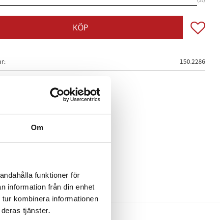
st
Lägg till
KÖP
nr
150.2286
Om
andahålla funktioner för
n information från din enhet
 tur kombinera informationen
deras tjänster.