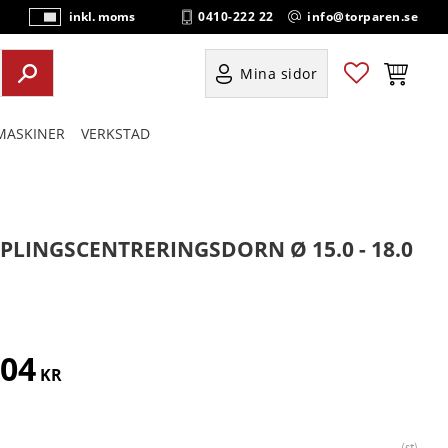
0410-222 22
info@torparen.se
inkl. moms
P
ri
s
Favoriter
Kundvag
Mina sidor
e
r
ASKINER
VERKSTAD
vi
s
a
s
PLINGSCENTRERINGSDORN Ø 15.0 - 18.0
004
KR