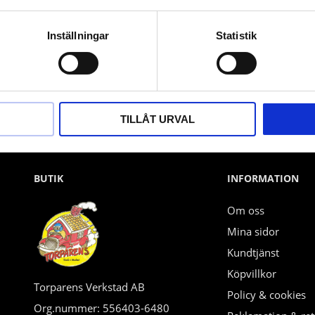
Nyhetsbrev
Inställningar
Statistik
PRENUMERERA
Dina personuppgifter behandlas i enlighet med vår
integritetspolicy
.
TILLÅT URVAL
BUTIK
INFORMATION
Om oss
Mina sidor
Kundtjänst
Köpvillkor
Torparens Verkstad AB
Policy & cookies
Org.nummer: 556403-6480