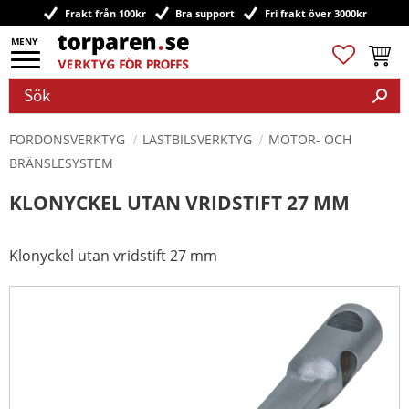
Frakt från 100kr
Bra support
Fri frakt över 3000kr
Meny
Favoriter
Kundv
FORDONSVERKTYG
LASTBILSVERKTYG
MOTOR- OCH
BRÄNSLESYSTEM
KLONYCKEL UTAN VRIDSTIFT 27 MM
Klonyckel utan vridstift 27 mm