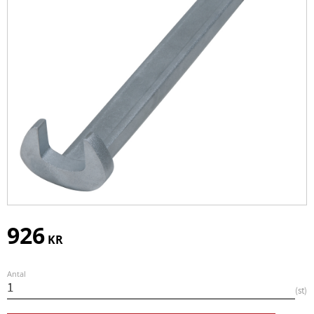
926
KR
Antal
st