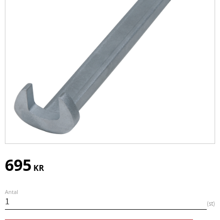
695
KR
Antal
st