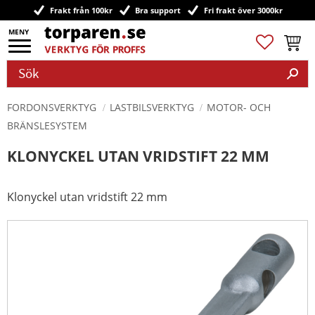
Frakt från 100kr
Bra support
Fri frakt över 3000kr
Meny
Favoriter
Kundv
FORDONSVERKTYG
LASTBILSVERKTYG
MOTOR- OCH
BRÄNSLESYSTEM
KLONYCKEL UTAN VRIDSTIFT 22 MM
Klonyckel utan vridstift 22 mm