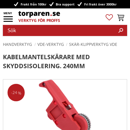
Frakt från 100kr
Bra support
Fri frakt över 3000kr
Meny
Favoriter
Kundv
HANDVERKTYG
VDE-VERKTYG
SKÄR-KLIPPVERKTYG VDE
KABELMANTELSKÄRARE MED
SKYDDSISOLERING. 240MM
24
%