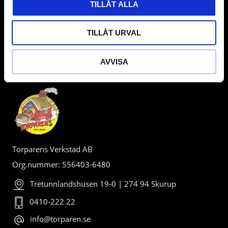
TILLÅT ALLA
TILLÅT URVAL
AVVISA
BUTIK
Torparens Verkstad AB
Org.nummer: 556403-6480
Tretunnlandshusen 19-0 | 274 94 Skurup
0410-222 22
info@torparen.se