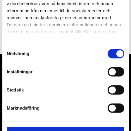
vidarebefordrar även sådana identifierare och annan
information från din enhet till de sociala medier och
annons- och analysföretag som vi samarbetar med.
Dessa kan i sin tur kombinera informationen med annan
PRENUMERERA
information som du har tillhandahållit eller som de har
Dina personuppgifter behandlas i enlighet med vår
integritetspolicy
.
samlat in när du har använt deras tjänster.
Samtyckesval
Nödvändig
VÅRA LEVERANTÖRER
Inställningar
Våra främsta leverantörer är KS Tools verktyg, ATH billyftar
& däckmaskiner och Master luftmaskiner. Kontakta oss
Statistik
gärna om vad som helst då vi gör vårt yttersta för att hjälpa
kunden.
Marknadsföring