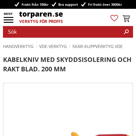
Frakt från 100kr
Bra support
Fri frakt över 3000kr
Meny
Favoriter
Kundv
HANDVERKTYG
VDE-VERKTYG
SKÄR-KLIPPVERKTYG VDE
KABELKNIV MED SKYDDSISOLERING OCH
RAKT BLAD. 200 MM