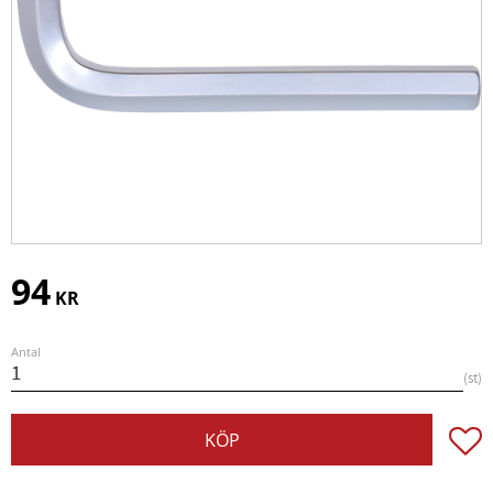
94
KR
Antal
st
Lägg t
KÖP