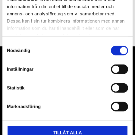
information från din enhet till de sociala medier och
annons- och analysföretag som vi samarbetar med.
PRENUMERERA
Dessa kan i sin tur kombinera informationen med annan
information som du har tillhandahållit eller som de har
Dina personuppgifter behandlas i enlighet med vår
integritetspolicy
.
samlat in när du har använt deras tjänster.
Samtyckesval
Nödvändig
VÅRA LEVERANTÖRER
Inställningar
Våra främsta leverantörer är KS Tools verktyg, ATH billyftar
& däckmaskiner och Master luftmaskiner. Kontakta oss
Statistik
gärna om vad som helst då vi gör vårt yttersta för att hjälpa
kunden.
Marknadsföring
TILLÅT ALLA