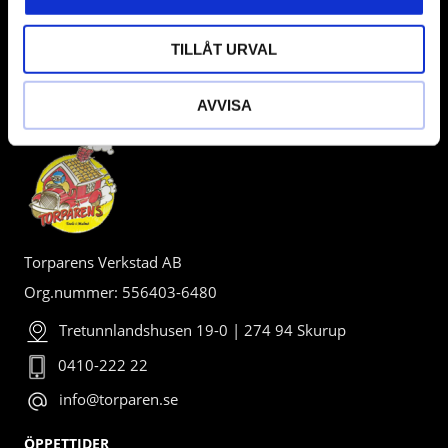
TILLÅT URVAL
AVVISA
BUTIK
Torparens Verkstad AB
Org.nummer: 556403-6480
Tretunnlandshusen 19-0 | 274 94 Skurup
0410-222 22
info@torparen.se
ÖPPETTIDER