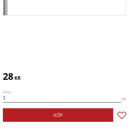
28
KR
Antal
st
Lägg t
KÖP