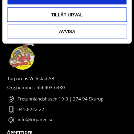
TILLÅT URVAL
AVVISA
BUTIK
Torparens Verkstad AB
Org.nummer: 556403-6480
Tretunnlandshusen 19-0 | 274 94 Skurup
0410-222 22
info@torparen.se
ÖPPETTIDER