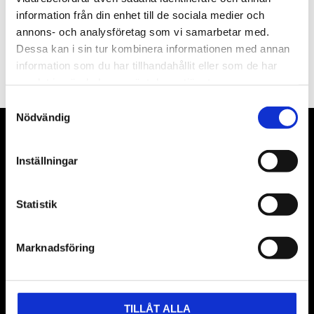
information från din enhet till de sociala medier och
annons- och analysföretag som vi samarbetar med.
PRENUMERERA
Dessa kan i sin tur kombinera informationen med annan
information som du har tillhandahållit eller som de har
Dina personuppgifter behandlas i enlighet med vår
integritetspolicy
.
samlat in när du har använt deras tjänster.
Samtyckesval
Nödvändig
VÅRA LEVERANTÖRER
Inställningar
Våra främsta leverantörer är KS Tools verktyg, ATH billyftar
& däckmaskiner och Master luftmaskiner. Kontakta oss
Statistik
gärna om vad som helst då vi gör vårt yttersta för att hjälpa
kunden.
Marknadsföring
TILLÅT ALLA