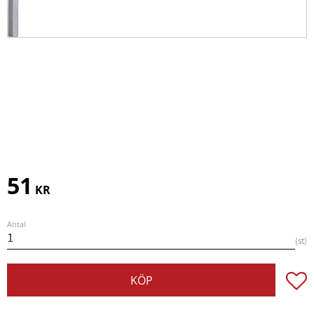
51
KR
Antal
st
Lägg t
KÖP