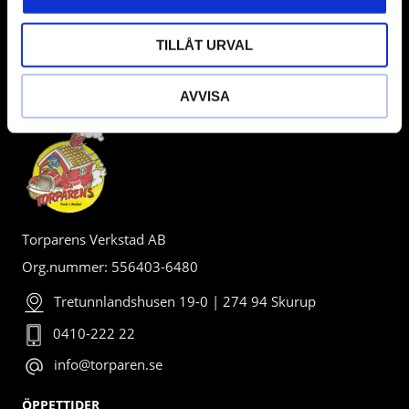
TILLÅT URVAL
AVVISA
BUTIK
Torparens Verkstad AB
Org.nummer: 556403-6480
Tretunnlandshusen 19-0 | 274 94 Skurup
0410-222 22
info@torparen.se
ÖPPETTIDER