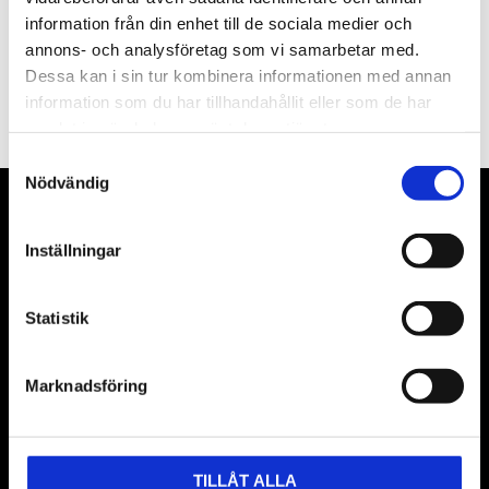
information från din enhet till de sociala medier och
annons- och analysföretag som vi samarbetar med.
PRENUMERERA
Dessa kan i sin tur kombinera informationen med annan
information som du har tillhandahållit eller som de har
Dina personuppgifter behandlas i enlighet med vår
integritetspolicy
.
samlat in när du har använt deras tjänster.
Samtyckesval
Nödvändig
VÅRA LEVERANTÖRER
Inställningar
Våra främsta leverantörer är KS Tools verktyg, ATH billyftar
& däckmaskiner och Master luftmaskiner. Kontakta oss
Statistik
gärna om vad som helst då vi gör vårt yttersta för att hjälpa
kunden.
Marknadsföring
TILLÅT ALLA