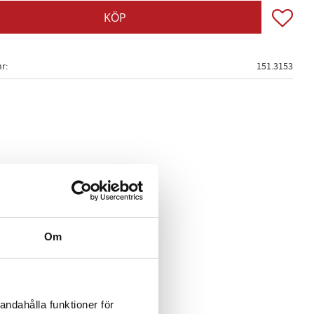
Lägg till
KÖP
nr
151.3153
Om
andahålla funktioner för