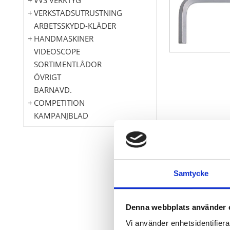
VERKSTADSUTRUSTNING
ARBETSSKYDD-KLÄDER
HANDMASKINER
VIDEOSCOPE
SORTIMENTLÅDOR
ÖVRIGT
BARNAVD.
COMPETITION
KAMPANJBLAD
Extra långt u
Samtycke
DIN ISO 2936
Genomgåend
Matt kromat
Denna webbplats använder 
Speciellt-verk
Vi använder enhetsidentifierar