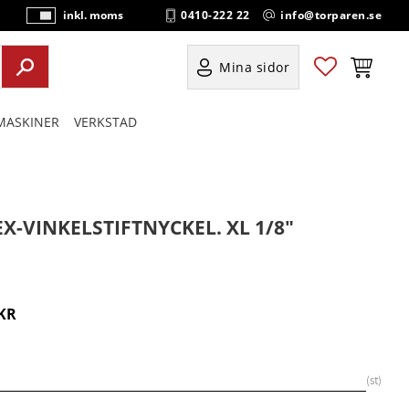
0410-222 22
info@torparen.se
inkl. moms
P
ri
s
Favoriter
Kundvag
Mina sidor
e
r
ASKINER
VERKSTAD
vi
s
a
s
EX-VINKELSTIFTNYCKEL. XL 1/8"
KR
st