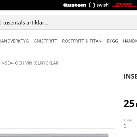
HANDVERKTYG
GNISTFRITT
ROSTFRITT & TITAN
BYGG
HANDM
INSEX- OCH VINKELNYCKLAR
INS
25
Antal