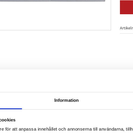
Artikel
tförande
Information
e härdad
cookies
tygsstål
e för att anpassa innehållet och annonserna till användarna, tillh