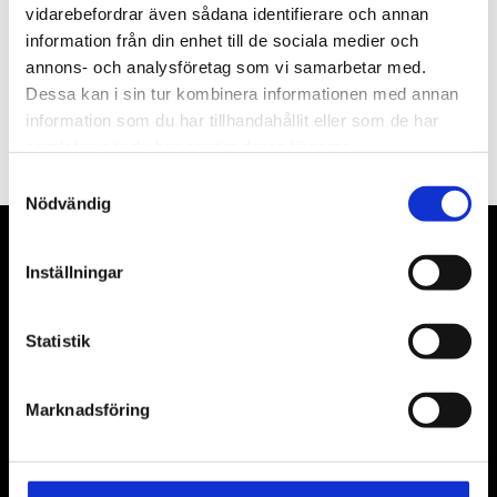
vidarebefordrar även sådana identifierare och annan
information från din enhet till de sociala medier och
annons- och analysföretag som vi samarbetar med.
Dessa kan i sin tur kombinera informationen med annan
PRENUMERERA
information som du har tillhandahållit eller som de har
Dina personuppgifter behandlas i enlighet med vår
integritetspolicy
.
samlat in när du har använt deras tjänster.
Samtyckesval
Nödvändig
VÅRA LEVERANTÖRER
Inställningar
Våra främsta leverantörer är KS Tools verktyg, ATH billyftar
& däckmaskiner och Master luftmaskiner. Kontakta oss
Statistik
gärna om vad som helst då vi gör vårt yttersta för att hjälpa
kunden.
Marknadsföring