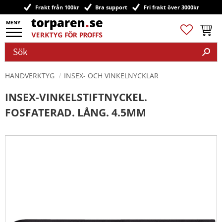
Frakt från 100kr
Bra support
Fri frakt över 3000kr
Meny
Favoriter
Kundv
HANDVERKTYG
INSEX- OCH VINKELNYCKLAR
INSEX-VINKELSTIFTNYCKEL.
FOSFATERAD. LÅNG. 4.5MM