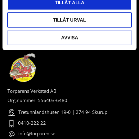
TILLÅT ALLA
TILLÅT URVAL
AVVISA
BUTIK
Torparens Verkstad AB
Org.nummer: 556403-6480
Tretunnlandshusen 19-0 | 274 94 Skurup
0410-222 22
info@torparen.se