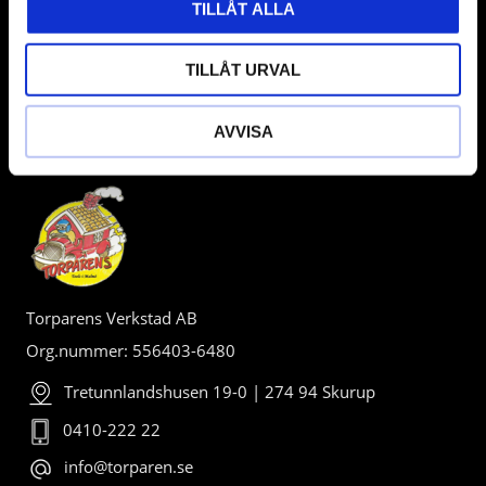
TILLÅT ALLA
TILLÅT URVAL
AVVISA
BUTIK
Torparens Verkstad AB
Org.nummer: 556403-6480
Tretunnlandshusen 19-0 | 274 94 Skurup
0410-222 22
info@torparen.se