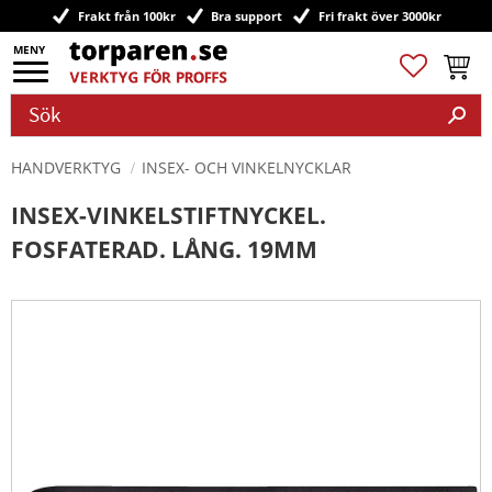
Frakt från 100kr
Bra support
Fri frakt över 3000kr
Meny
Favoriter
Kundv
HANDVERKTYG
INSEX- OCH VINKELNYCKLAR
INSEX-VINKELSTIFTNYCKEL.
FOSFATERAD. LÅNG. 19MM