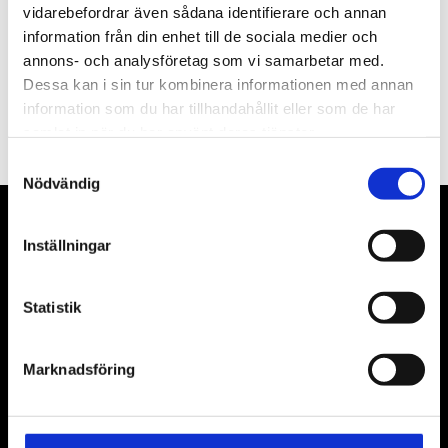
vidarebefordrar även sådana identifierare och annan
information från din enhet till de sociala medier och
annons- och analysföretag som vi samarbetar med.
Dessa kan i sin tur kombinera informationen med annan
PRENUMERERA
information som du har tillhandahållit eller som de har
Dina personuppgifter behandlas i enlighet med vår
integritetspolicy
.
samlat in när du har använt deras tjänster.
Samtyckesval
Nödvändig
VÅRA LEVERANTÖRER
Inställningar
Våra främsta leverantörer är KS Tools verktyg, ATH billyftar
& däckmaskiner och Master luftmaskiner. Kontakta oss
Statistik
gärna om vad som helst då vi gör vårt yttersta för att hjälpa
kunden.
Marknadsföring