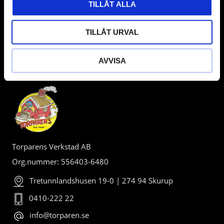
TILLÅT ALLA
TILLÅT URVAL
AVVISA
BUTIK
Torparens Verkstad AB
Org.nummer: 556403-6480
Tretunnlandshusen 19-0 | 274 94 Skurup
0410-222 22
info@torparen.se