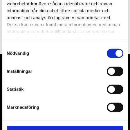
vidarebefordrar även sådana identifierare och annan
information från din enhet till de sociala medier och
annons- och analysföretag som vi samarbetar med.
Dessa kan i sin tur kombinera informationen med annan
PRENUMERERA
information som du har tillhandahållit eller som de har
Dina personuppgifter behandlas i enlighet med vår
integritetspolicy
.
samlat in när du har använt deras tjänster.
Samtyckesval
Nödvändig
VÅRA LEVERANTÖRER
Inställningar
Våra främsta leverantörer är KS Tools verktyg, ATH billyftar
& däckmaskiner och Master luftmaskiner. Kontakta oss
Statistik
gärna om vad som helst då vi gör vårt yttersta för att hjälpa
kunden.
Marknadsföring