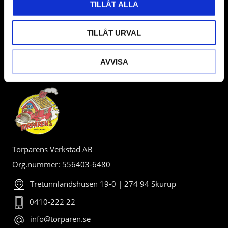
TILLÅT ALLA
TILLÅT URVAL
AVVISA
BUTIK
Torparens Verkstad AB
Org.nummer: 556403-6480
Tretunnlandshusen 19-0 | 274 94 Skurup
0410-222 22
info@torparen.se