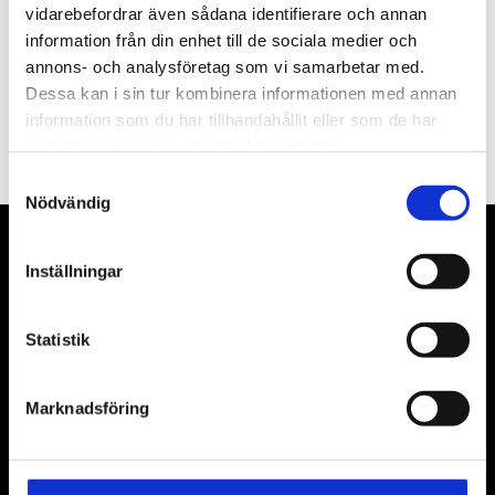
vidarebefordrar även sådana identifierare och annan
information från din enhet till de sociala medier och
annons- och analysföretag som vi samarbetar med.
Dessa kan i sin tur kombinera informationen med annan
PRENUMERERA
information som du har tillhandahållit eller som de har
Dina personuppgifter behandlas i enlighet med vår
integritetspolicy
.
samlat in när du har använt deras tjänster.
Samtyckesval
Nödvändig
VÅRA LEVERANTÖRER
Inställningar
Våra främsta leverantörer är KS Tools verktyg, ATH billyftar
& däckmaskiner och Master luftmaskiner. Kontakta oss
Statistik
gärna om vad som helst då vi gör vårt yttersta för att hjälpa
kunden.
Marknadsföring