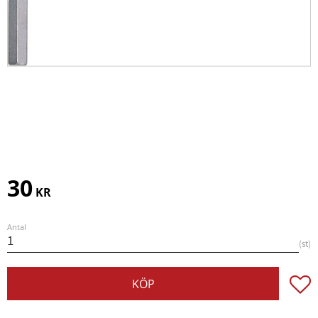
30
KR
Antal
st
Lägg t
KÖP