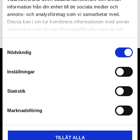
information från din enhet till de sociala medier och
annons- och analysföretag som vi samarbetar med.
PRENUMERERA
Dessa kan i sin tur kombinera informationen med annan
information som du har tillhandahållit eller som de har
Dina personuppgifter behandlas i enlighet med vår
integritetspolicy
.
samlat in när du har använt deras tjänster.
Samtyckesval
Nödvändig
VÅRA LEVERANTÖRER
Inställningar
Våra främsta leverantörer är KS Tools verktyg, ATH billyftar
& däckmaskiner och Master luftmaskiner. Kontakta oss
Statistik
gärna om vad som helst då vi gör vårt yttersta för att hjälpa
kunden.
Marknadsföring
TILLÅT ALLA