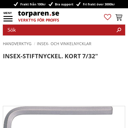
Frakt från 100kr
Bra support
Fri frakt över 3000kr
Meny
Favoriter
Kundv
HANDVERKTYG
INSEX- OCH VINKELNYCKLAR
INSEX-STIFTNYCKEL. KORT 7/32"