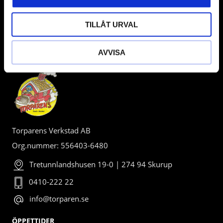
TILLÅT URVAL
AVVISA
BUTIK
Torparens Verkstad AB
Org.nummer: 556403-6480
Tretunnlandshusen 19-0 | 274 94 Skurup
0410-222 22
info@torparen.se
ÖPPETTIDER